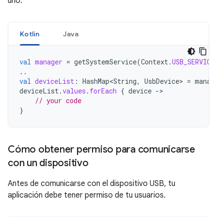
uno:
Kotlin
Java
val
manager
=
getSystemService
(
Context
.
USB_SERVICE
..
val
deviceList
:
HashMap<String
,
UsbDevice
>
=
manag
deviceList
.
values
.
forEach
{
device
-
// your code
}
Cómo obtener permiso para comunicarse
con un dispositivo
Antes de comunicarse con el dispositivo USB, tu
aplicación debe tener permiso de tu usuarios.