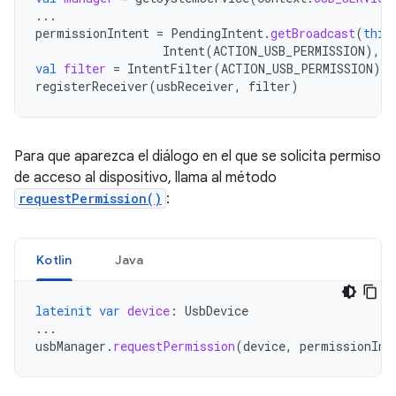
...
permissionIntent
=
PendingIntent
.
getBroadcast
(
this
Intent
(
ACTION_USB_PERMISSION
),
P
val
filter
=
IntentFilter
(
ACTION_USB_PERMISSION
)
registerReceiver
(
usbReceiver
,
filter
)
Para que aparezca el diálogo en el que se solicita permiso
de acceso al dispositivo, llama al método
requestPermission()
:
Kotlin
Java
lateinit
var
device
:
UsbDevice
...
usbManager
.
requestPermission
(
device
,
permissionInt