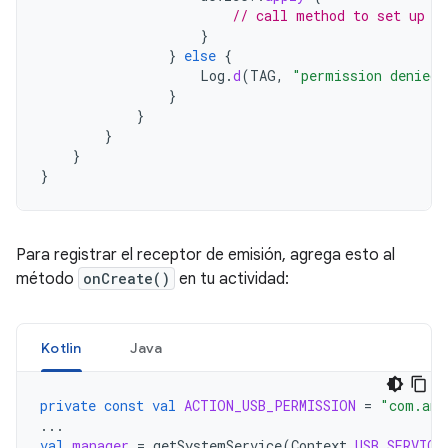
// call method to set up d
}
}
else
{
Log
.
d
(
TAG
,
"permission denied 
}
}
}
}
}
Para registrar el receptor de emisión, agrega esto al
método
onCreate()
en tu actividad:
Kotlin
Java
private
const
val
ACTION_USB_PERMISSION
=
"com.and
...
val
manager
=
getSystemService
(
Context
.
USB_SERVICE