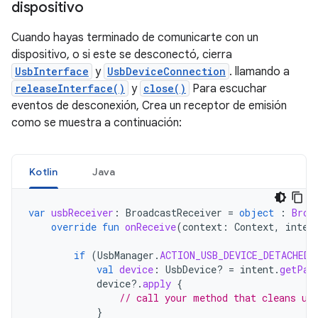
dispositivo
Cuando hayas terminado de comunicarte con un
dispositivo, o si este se desconectó, cierra
UsbInterface
y
UsbDeviceConnection
. llamando a
releaseInterface()
y
close()
Para escuchar
eventos de desconexión, Crea un receptor de emisión
como se muestra a continuación:
Kotlin
Java
var
usbReceiver
:
BroadcastReceiver
=
object
:
Broa
override
fun
onReceive
(
context
:
Context
,
inten
if
(
UsbManager
.
ACTION_USB_DEVICE_DETACHED
val
device
:
UsbDevice? 
=
intent
.
getPar
device
?.
apply
{
// call your method that cleans up
}