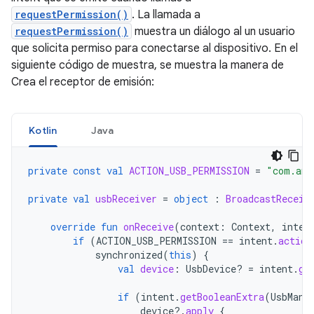
requestPermission()
. La llamada a
requestPermission()
muestra un diálogo al un usuario
que solicita permiso para conectarse al dispositivo. En el
siguiente código de muestra, se muestra la manera de
Crea el receptor de emisión:
Kotlin
Java
private
const
val
ACTION_USB_PERMISSION
=
"com.and
private
val
usbReceiver
=
object
:
BroadcastReceiv
override
fun
onReceive
(
context
:
Context
,
inten
if
(
ACTION_USB_PERMISSION
==
intent
.
action
synchronized
(
this
)
{
val
device
:
UsbDevice? 
=
intent
.
ge
if
(
intent
.
getBooleanExtra
(
UsbMana
device
?.
apply
{