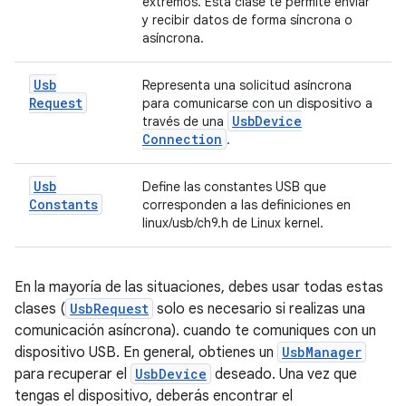
extremos. Esta clase te permite enviar
y recibir datos de forma síncrona o
asíncrona.
Usb
Representa una solicitud asíncrona
Request
para comunicarse con un dispositivo a
Usb
Device
través de una
Connection
.
Usb
Define las constantes USB que
Constants
corresponden a las definiciones en
linux/usb/ch9.h de Linux kernel.
En la mayoría de las situaciones, debes usar todas estas
clases (
UsbRequest
solo es necesario si realizas una
comunicación asíncrona). cuando te comuniques con un
dispositivo USB. En general, obtienes un
UsbManager
para recuperar el
UsbDevice
deseado. Una vez que
tengas el dispositivo, deberás encontrar el