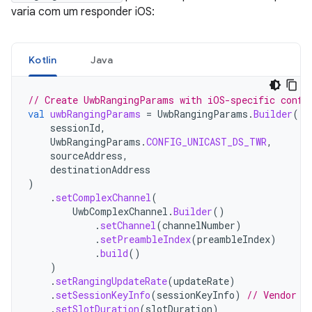
varia com um responder iOS:
Kotlin
Java
// Create UwbRangingParams with iOS-specific confi
val
uwbRangingParams
=
UwbRangingParams
.
Builder
(
sessionId
,
UwbRangingParams
.
CONFIG_UNICAST_DS_TWR
,
sourceAddress
,
destinationAddress
)
.
setComplexChannel
(
UwbComplexChannel
.
Builder
()
.
setChannel
(
channelNumber
)
.
setPreambleIndex
(
preambleIndex
)
.
build
()
)
.
setRangingUpdateRate
(
updateRate
)
.
setSessionKeyInfo
(
sessionKeyInfo
)
// Vendor I
.
setSlotDuration
(
slotDuration
)