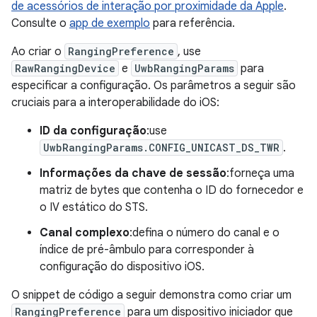
de acessórios de interação por proximidade da Apple
.
Consulte o
app de exemplo
para referência.
Ao criar o
RangingPreference
, use
RawRangingDevice
e
UwbRangingParams
para
especificar a configuração. Os parâmetros a seguir são
cruciais para a interoperabilidade do iOS:
ID da configuração
:use
UwbRangingParams.CONFIG_UNICAST_DS_TWR
.
Informações da chave de sessão
:forneça uma
matriz de bytes que contenha o ID do fornecedor e
o IV estático do STS.
Canal complexo
:defina o número do canal e o
índice de pré-âmbulo para corresponder à
configuração do dispositivo iOS.
O snippet de código a seguir demonstra como criar um
RangingPreference
para um dispositivo iniciador que