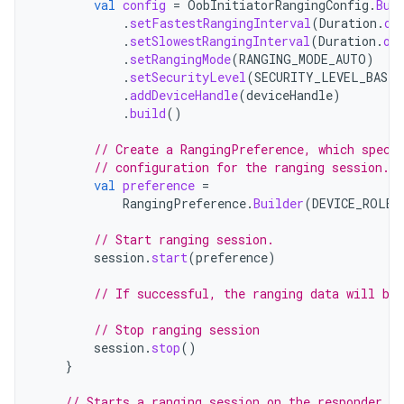
val
config
=
OobInitiatorRangingConfig
.
Bui
.
setFastestRangingInterval
(
Duration
.
of
.
setSlowestRangingInterval
(
Duration
.
of
.
setRangingMode
(
RANGING_MODE_AUTO
)
.
setSecurityLevel
(
SECURITY_LEVEL_BASIC
.
addDeviceHandle
(
deviceHandle
)
.
build
()
// Create a RangingPreference, which speci
// configuration for the ranging session.
val
preference
=
RangingPreference
.
Builder
(
DEVICE_ROLE_
// Start ranging session.
session
.
start
(
preference
)
// If successful, the ranging data will be
// Stop ranging session
session
.
stop
()
}
// Starts a ranging session on the responder si