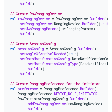
.
build
()
// Create RawRangingDevice
val
rawRangingDevice
=
RawRangingDevice
.
Builder
()
.
setRangingDevice
(
RangingDevice
.
Builder
().
buil
.
setUwbRangingParams
(
uwbRangingParams
)
.
build
()
// Create SessionConfig
val
sessionConfig
=
SessionConfig
.
Builder
()
.
setAngleOfArrivalNeeded
(
true
)
.
setDataNotificationConfig
(
DataNotificationCon
.
setNotificationConfigType
(
DataNotificatio
.
build
())
.
build
()
// Create RangingPreference for the initiator
val
preference
=
RangingPreference
.
Builder
(
RangingPreference
.
DEVICE_ROLE_INITIATOR
,
RawInitiatorRangingConfig
.
Builder
()
.
addRawRangingDevice
(
rawRangingDevice
)
.
build
()