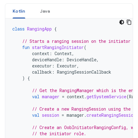
Kotlin
Java
class
RangingApp
{
// Starts a ranging session on the initiator si
fun
startRangingInitiator
(
context
:
Context
,
deviceHandle
:
DeviceHandle
,
executor
:
Executor
,
callback
:
RangingSessionCallback
)
{
// Get the RangingManager which is the ent
val
manager
=
context
.
getSystemService
(
Ran
// Create a new RangingSession using the pr
val
session
=
manager
.
createRangingSession
// Create an OobInitiatorRangingConfig, wh
// the initiator role.