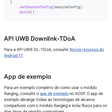
)
.
setSessionConfig
(
sessionConfig
)
.
build
()
API UWB Downlink-TDo
A
Para a API UWB DL-TDoA, consulte
Novos recursos do
Android 17
.
App de exemplo
Para um exemplo completo de como usar o módulo
Ranging, consulte o
app de exemplo
no AOSP. O app de
exemplo abrange todas as tecnologias de alcance
compatíveis com o módulo Ranging e inclui fluxos para os
dois tipos de sessão compatíveis.