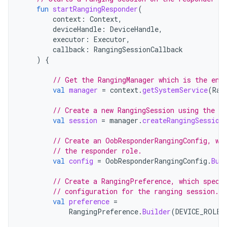
fun
startRangingResponder
(
context
:
Context
,
deviceHandle
:
DeviceHandle
,
executor
:
Executor
,
callback
:
RangingSessionCallback
)
{
// Get the RangingManager which is the ent
val
manager
=
context
.
getSystemService
(
Ran
// Create a new RangingSession using the pr
val
session
=
manager
.
createRangingSession
// Create an OobResponderRangingConfig, wh
// the responder role.
val
config
=
OobResponderRangingConfig
.
Bui
// Create a RangingPreference, which speci
// configuration for the ranging session.
val
preference
=
RangingPreference
.
Builder
(
DEVICE_ROLE_