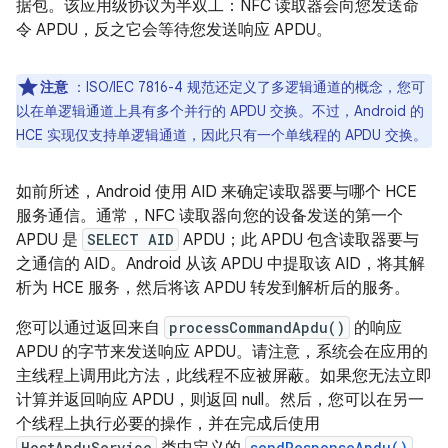
据包。该应用级协议为半双工：NFC 读取器会向您发送命
令 APDU，反之它会等待您发送响应 APDU。
注意
：ISO/IEC 7816-4 规范还定义了多逻辑通道的概念，您可
以在单逻辑通道上具有多个并行的 APDU 交换。不过，Android 的
HCE 实现仅支持单逻辑通道，因此只有一个单线程的 APDU 交换。
如前所述，Android 使用 AID 来确定读取器要与哪个 HCE
服务通信。通常，NFC 读取器向您的设备发送的第一个
APDU 是
SELECT AID
APDU；此 APDU 包含读取器要与
之通信的 AID。Android 从该 APDU 中提取该 AID，将其解
析为 HCE 服务，然后将该 APDU 转发到解析后的服务。
您可以通过返回来自
processCommandApdu()
的响应
APDU 的字节来发送响应 APDU。请注意，系统会在应用的
主线程上调用此方法，此线程不应被屏蔽。如果您无法立即
计算并返回响应 APDU，则返回 null。然后，您可以在另一
个线程上执行必要的操作，并在完成后使用
HostApduService
sendResponseApdu()