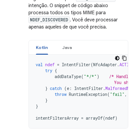
intenção. O snippet de código abaixo
processa todos os tipos MIME para
NDEF_DISCOVERED
. Você deve processar
apenas aqueles de que você precisa.
Kotlin
Java
val
ndef
=
IntentFilter
(
NfcAdapter
.
ACTIO
try
{
addDataType
(
"*/*"
)
/* Handles
                                 You sho
}
catch
(
e
:
IntentFilter
.
MalformedMi
throw
RuntimeException
(
"fail"
,
e
}
}
intentFiltersArray
=
arrayOf
(
ndef
)