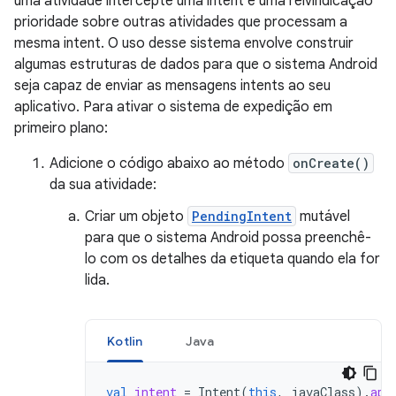
uma atividade intercepte uma intent e uma reivindicação
prioridade sobre outras atividades que processam a
mesma intent. O uso desse sistema envolve construir
algumas estruturas de dados para que o sistema Android
seja capaz de enviar as mensagens intents ao seu
aplicativo. Para ativar o sistema de expedição em
primeiro plano:
Adicione o código abaixo ao método
onCreate()
da sua atividade:
Criar um objeto
PendingIntent
mutável
para que o sistema Android possa preenchê-
lo com os detalhes da etiqueta quando ela for
lida.
Kotlin
Java
val
intent
=
Intent
(
this
,
javaClass
).
app