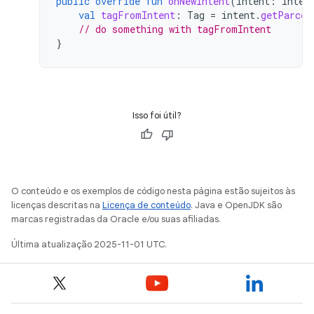
public
override
fun
onNewIntent
(
intent
:
Inten
val
tagFromIntent
:
Tag
=
intent
.
getParcel
// do something with tagFromIntent
}
Isso foi útil?
O conteúdo e os exemplos de código nesta página estão sujeitos às
licenças descritas na
Licença de conteúdo
. Java e OpenJDK são
marcas registradas da Oracle e/ou suas afiliadas.
Última atualização 2025-11-01 UTC.