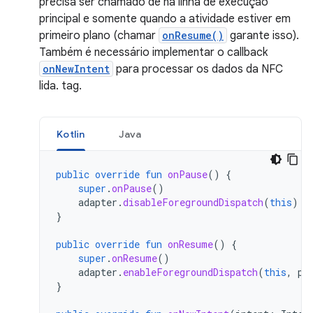
precisa ser chamado de na linha de execução
principal e somente quando a atividade estiver em
primeiro plano (chamar
onResume()
garante isso).
Também é necessário implementar o callback
onNewIntent
para processar os dados da NFC
lida. tag.
Kotlin
Java
public
override
fun
onPause
()
{
super
.
onPause
()
adapter
.
disableForegroundDispatch
(
this
)
}
public
override
fun
onResume
()
{
super
.
onResume
()
adapter
.
enableForegroundDispatch
(
this
,
pe
}