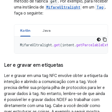
método de fábrica
get
. Por exemplo, para receber
uma instância de
MifareUltralight
em um
Tag
,
faça o seguinte:
Kotlin
Java
MifareUltralight
.
get
(
intent
.
getParcelableExtr
Ler e gravar em etiquetas
Ler e gravar em uma tag NFC envolve obter a etiqueta da
intenção e abrindo a comunicação com a tag. Você
precisa definir sua própria pilha de protocolos para ler e
gravar dados à tag. No entanto, lembre-se de que ainda
é possível ler e gravar dados NDEF ao trabalhar com
diretamente com uma tag. Cabe a você decidir como
quer estruturar as coisas. A exemplo a seguir mostra