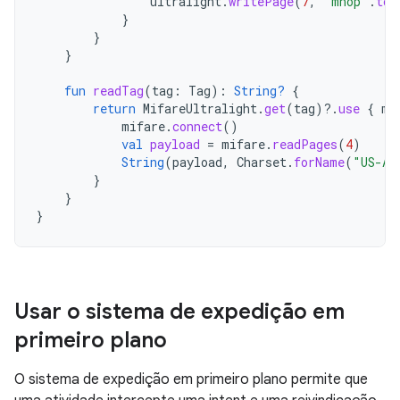
ultralight
.
writePage
(
7
,
"mnop"
.
toB
}
}
}
fun
readTag
(
tag
:
Tag
):
String?
{
return
MifareUltralight
.
get
(
tag
)
?.
use
{
mi
mifare
.
connect
()
val
payload
=
mifare
.
readPages
(
4
)
String
(
payload
,
Charset
.
forName
(
"US-AS
}
}
}
Usar o sistema de expedição em
primeiro plano
O sistema de expedição em primeiro plano permite que