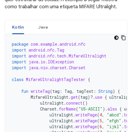
como trabalhar com uma etiqueta MIFARE Ultralight.
Kotlin
Java
package
com.example.android.nfc
import
android.nfc.Tag
import
android.nfc.tech.MifareUltralight
import
java.io.IOException
import
java.nio.charset.Charset
class
MifareUltralightTagTester
{
fun
writeTag
(
tag
:
Tag
,
tagText
:
String
)
{
MifareUltralight
.
get
(
tag
)
?.
use
{
ultraligh
ultralight
.
connect
()
Charset
.
forName
(
"US-ASCII"
).
also
{
usA
ultralight
.
writePage
(
4
,
"abcd"
.
toB
ultralight
.
writePage
(
5
,
"efgh"
.
toB
ultralight
.
writePage
(
6
,
"ijkl"
.
toB