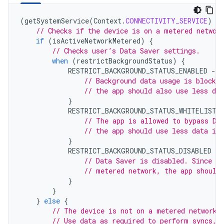
(
getSystemService
(
Context
.
CONNECTIVITY_SERVICE
)
as
// Checks if the device is on a metered networ
if
(
isActiveNetworkMetered
)
{
// Checks user’s Data Saver settings.
when
(
restrictBackgroundStatus
)
{
RESTRICT_BACKGROUND_STATUS_ENABLED
-
>
// Background data usage is blocked
// the app should also use less dat
}
RESTRICT_BACKGROUND_STATUS_WHITELISTE
// The app is allowed to bypass Da
// the app should use less data in 
}
RESTRICT_BACKGROUND_STATUS_DISABLED
-
>
// Data Saver is disabled. Since th
// metered network, the app should
}
}
}
else
{
// The device is not on a metered network.
// Use data as required to perform syncs, 