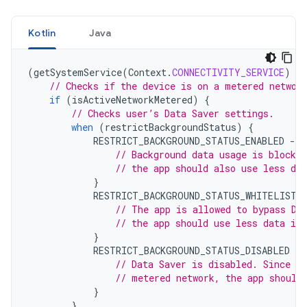
Kotlin
Java
(
getSystemService
(
Context
.
CONNECTIVITY_SERVICE
)
as
// Checks if the device is on a metered networ
if
(
isActiveNetworkMetered
)
{
// Checks user’s Data Saver settings.
when
(
restrictBackgroundStatus
)
{
RESTRICT_BACKGROUND_STATUS_ENABLED
-
>
// Background data usage is blocked
// the app should also use less dat
}
RESTRICT_BACKGROUND_STATUS_WHITELISTE
// The app is allowed to bypass Da
// the app should use less data in 
}
RESTRICT_BACKGROUND_STATUS_DISABLED
-
>
// Data Saver is disabled. Since th
// metered network, the app should
}
}