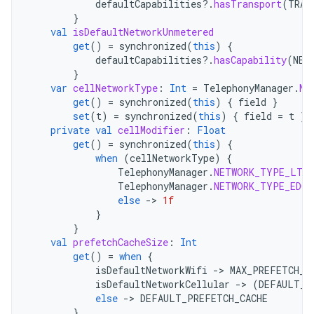
defaultCapabilities
?.
hasTransport
(
TRAN
}
val
isDefaultNetworkUnmetered
get
()
=
synchronized
(
this
)
{
defaultCapabilities
?.
hasCapability
(
NET
}
var
cellNetworkType
:
Int
=
TelephonyManager
.
NE
get
()
=
synchronized
(
this
)
{
field
}
set
(
t
)
=
synchronized
(
this
)
{
field
=
t
}
private
val
cellModifier
:
Float
get
()
=
synchronized
(
this
)
{
when
(
cellNetworkType
)
{
TelephonyManager
.
NETWORK_TYPE_LTE
TelephonyManager
.
NETWORK_TYPE_EDGE
else
-
>
1f
}
}
val
prefetchCacheSize
:
Int
get
()
=
when
{
isDefaultNetworkWifi
-
>
MAX_PREFETCH_C
isDefaultNetworkCellular
-
>
(
DEFAULT_P
else
-
>
DEFAULT_PREFETCH_CACHE
}