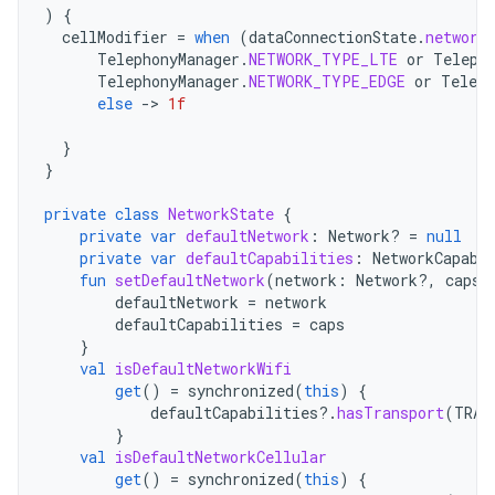
)
{
cellModifier
=
when
(
dataConnectionState
.
network
TelephonyManager
.
NETWORK_TYPE_LTE
or
Teleph
TelephonyManager
.
NETWORK_TYPE_EDGE
or
Teleph
else
-
>
1f
}
}
private
class
NetworkState
{
private
var
defaultNetwork
:
Network? 
=
null
private
var
defaultCapabilities
:
NetworkCapabi
fun
setDefaultNetwork
(
network
:
Network?,
caps
:
defaultNetwork
=
network
defaultCapabilities
=
caps
}
val
isDefaultNetworkWifi
get
()
=
synchronized
(
this
)
{
defaultCapabilities
?.
hasTransport
(
TRAN
}
val
isDefaultNetworkCellular
get
()
=
synchronized
(
this
)
{