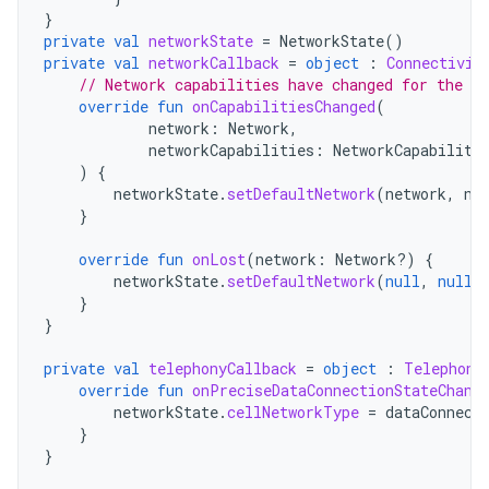
}
private
val
networkState
=
NetworkState
()
private
val
networkCallback
=
object
:
Connectivit
// Network capabilities have changed for the ne
override
fun
onCapabilitiesChanged
(
network
:
Network
,
networkCapabilities
:
NetworkCapabiliti
)
{
networkState
.
setDefaultNetwork
(
network
,
ne
}
override
fun
onLost
(
network
:
Network?)
{
networkState
.
setDefaultNetwork
(
null
,
null
)
}
}
private
val
telephonyCallback
=
object
:
Telephony
override
fun
onPreciseDataConnectionStateChang
networkState
.
cellNetworkType
=
dataConnect
}
}