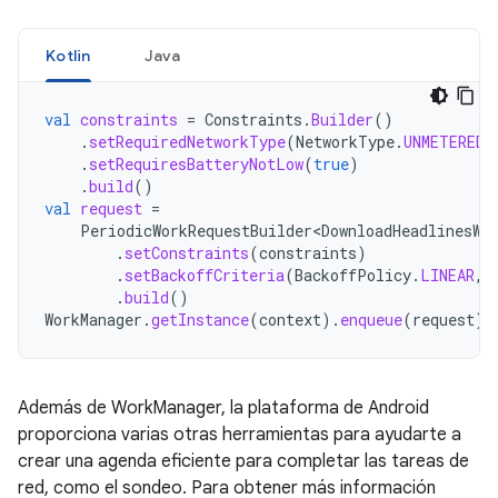
Kotlin
Java
val
constraints
=
Constraints
.
Builder
()
.
setRequiredNetworkType
(
NetworkType
.
UNMETERED
)
.
setRequiresBatteryNotLow
(
true
)
.
build
()
val
request
=
PeriodicWorkRequestBuilder<DownloadHeadlinesWo
.
setConstraints
(
constraints
)
.
setBackoffCriteria
(
BackoffPolicy
.
LINEAR
,
.
build
()
WorkManager
.
getInstance
(
context
).
enqueue
(
request
)
Además de WorkManager, la plataforma de Android
proporciona varias otras herramientas para ayudarte a
crear una agenda eficiente para completar las tareas de
red, como el sondeo. Para obtener más información