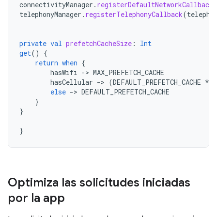
connectivityManager
.
registerDefaultNetworkCallback
telephonyManager
.
registerTelephonyCallback
(
telepho
private
val
prefetchCacheSize
:
Int
get
()
{
return
when
{
hasWifi
-
>
MAX_PREFETCH_CACHE
hasCellular
-
>
(
DEFAULT_PREFETCH_CACHE
*
c
else
-
>
DEFAULT_PREFETCH_CACHE
}
}
}
Optimiza las solicitudes iniciadas
por la app