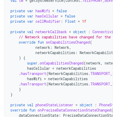
val
tm
=
getSystemService
(
Context
.
TELEPHONY_SERVIC
private
var
hasWifi
=
false
private
var
hasCellular
=
false
private
var
cellModifier
:
Float
=
1f
private
val
networkCallback
=
object
:
Connectivit
// Network capabilities have changed for the ne
override
fun
onCapabilitiesChanged
(
network
:
Network
,
networkCapabilities
:
NetworkCapabiliti
)
{
super
.
onCapabilitiesChanged
(
network
,
netwo
hasCellular
=
networkCapabilities
.
hasTransport
(
NetworkCapabilities
.
TRANSPORT_CE
hasWifi
=
networkCapabilities
.
hasTransport
(
NetworkCapabilities
.
TRANSPORT_WI
}
}
private
val
phoneStateListener
=
object
:
PhoneSta
override
fun
onPreciseDataConnectionStateChanged
(
dataConnectionState
:
PreciseDataConnectionStat