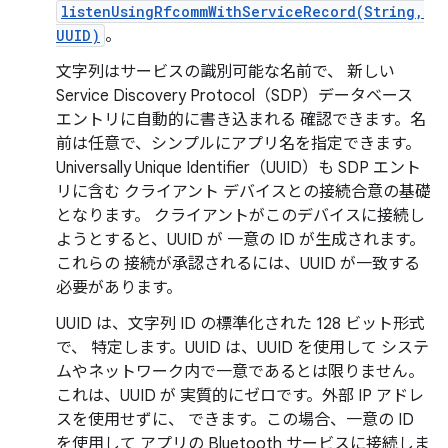
listenUsingRfcommWithServiceRecord(String,
UUID)
。
文字列はサービスの識別可能な名前で、 新しい
Service Discovery Protocol（SDP）データベース
エントリに自動的に書き込まれる 確認できます。名
前は任意で、シンプルにアプリ名を指定できます。
Universally Unique Identifier（UUID）も SDP エント
リに含む クライアント デバイスとの接続合意の基礎
となります。 クライアントがこのデバイスに接続し
ようとすると、UUID が 一意の ID が生成されます。
これらの 接続が承認されるには、UUID が一致する
必要があります。
UUID は、文字列 ID の標準化された 128 ビット形式
で、 特定します。UUID は、UUID を使用して システ
ムやネットワーク内で一意であるとは限りません。
これは、UUID が 実質的にゼロです。外部 IP アドレ
スを使用せずに、 できます。この場合、一意の ID
を使用して アプリの Bluetooth サービスに接続しま