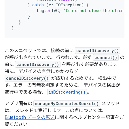
}
catch
(
e
:
IOException
)
{
Log
.
e
(
TAG
,
"Could not close the client 
}
}
}
このスニペットでは、接続の前に
cancelDiscovery()
が呼び出されています。 行われます。必ず
connect()
の
前に
cancelDiscovery()
を呼び出す必要があります。
特に、デバイスの有無にかかわらず
cancelDiscovery()
が成功するためです。 検出中で
す。エラーの有無を判定するために、 デバイスの検出が
進行中である場合、
isDiscovering()
。
アプリ固有の
manageMyConnectedSocket()
メソッド
は、 スレッドで実行します。この点については、
Bluetooth データの転送
に関するヘルプセンター記事をご
覧ください。