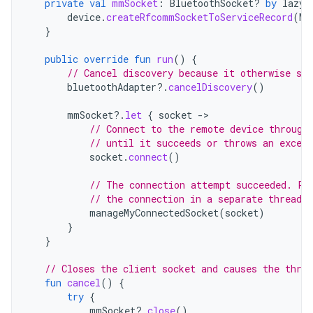
private
val
mmSocket
:
BluetoothSocket? 
by
lazy
(
device
.
createRfcommSocketToServiceRecord
(
MY
}
public
override
fun
run
()
{
// Cancel discovery because it otherwise slo
bluetoothAdapter
?.
cancelDiscovery
()
mmSocket
?.
let
{
socket
-
// Connect to the remote device through
// until it succeeds or throws an except
socket
.
connect
()
// The connection attempt succeeded. Pe
// the connection in a separate thread.
manageMyConnectedSocket
(
socket
)
}
}
// Closes the client socket and causes the threa
fun
cancel
()
{
try
{
mmSocket
?.
close
()