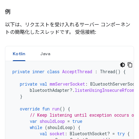
例
以下は、リクエストを受け入れるサーバー コンポーネン
トの簡略化したスレッドです。 受信接続:
Kotlin
Java
private
inner
class
AcceptThread
:
Thread
()
{
private
val
mmServerSocket
:
BluetoothServerSock
bluetoothAdapter
?.
listenUsingInsecureRfcomm
}
override
fun
run
()
{
// Keep listening until exception occurs or 
var
shouldLoop
=
true
while
(
shouldLoop
)
{
val
socket
:
BluetoothSocket? 
=
try
{