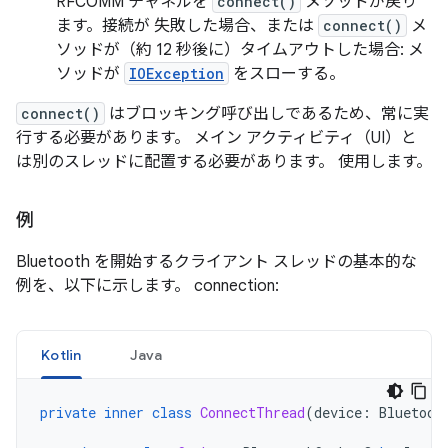
RFCOMM チャネルを
connect()
メソッドが戻り
ます。接続が 失敗した場合、または
connect()
メ
ソッドが（約 12 秒後に）タイムアウトした場合: メ
ソッドが
IOException
をスローする。
connect()
はブロッキング呼び出しであるため、常に実
行する必要があります。 メイン アクティビティ（UI）と
は別のスレッドに配置する必要があります。 使用します。
例
Bluetooth を開始するクライアント スレッドの基本的な
例を、以下に示します。 connection:
Kotlin
Java
private
inner
class
ConnectThread
(
device
:
Bluetoot