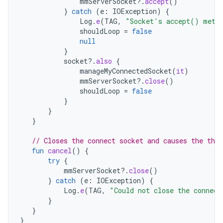
mmServerSocket
?.
accept
()
}
catch
(
e
:
IOException
)
{
Log
.
e
(
TAG
,
"Socket's accept() meth
shouldLoop
=
false
null
}
socket
?.
also
{
manageMyConnectedSocket
(
it
)
mmServerSocket
?.
close
()
shouldLoop
=
false
}
}
}
// Closes the connect socket and causes the thre
fun
cancel
()
{
try
{
mmServerSocket
?.
close
()
}
catch
(
e
:
IOException
)
{
Log
.
e
(
TAG
,
"Could not close the connect
}
}
}