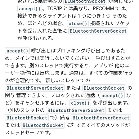
返された接続済みの
BluetoothSocket
が閉じない
accept()
。TCP/IP とは異なり、RFCOMM では、
接続できるクライアントは 1 つにつき 1 つ そのた
め、ほとんどの場合、
close()
接続されたソケッ
トを受け入れた直後に
BluetoothServerSocket
が呼び出される。
accept()
呼び出しはブロッキング呼び出しであるた
め、メインでは実行しないでください。 呼び出すことが
できます。別のスレッドで実行すると、アプリが 他のユ
ーザー操作には反応します。通常は、すべての作業を行う
のが合理的です。 新しいスレッドでの
BluetoothServerSocket
または
BluetoothSocket
の
関与 管理できます。ブロックされた通話（
accept()
な
ど）をキャンセルするには、
close()
を呼び出します。
（別のスレッドの
BluetoothServerSocket
または
BluetoothSocket
で）備考
BluetoothServerSocket
または
BluetoothSocket
に対するすべてのメソッドが
スレッドセーフです。