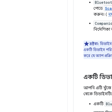
Bluetoo
পেতে
Sca
করুন। (
নম
Compani
নির্দেশিকা
দ্রষ্টব্য:
ডিভাইসগ
একটি ডিভাইস পরিসীমা
করে যে অ্যাপ প্রক
একটি ডিভ
আপনি এটি খুঁজে
থেকে ডিভাইসটি
একটি
Bl