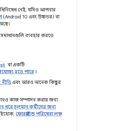
 বিধিনিষেধ নেই, যদিও আপনার
প
(Android 10 এবং উচ্চতর) বা
়েছে।
িত সমাধানগুলি ব্যবহার করতে
st
বা একটি
প্রযোজ্য হতে পারে
।
র নীতি
এবং আরও অনেক কিছুর
োনও কাজ সম্পাদন করার জন্য
দিন ধরে চলমান কর্মীদের জন্য
 যাইহোক,
ফোরগ্রাউন্ড পরিষেবা লঞ্চ