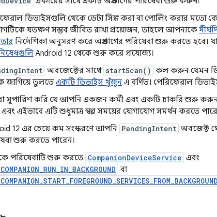
edDevice
প্রকারের সাথে একটি অগ্রভাগের পরিষেবা শুরু করুন৷
ফেরাল ডিভাইসগুলি থেকে ডেটা সিঙ্ক করা বা পোলিং করার মতো ক
গটিকে যতক্ষণ সম্ভব জীবিত রাখা প্রয়োজন, তাহলে আপনাকে
দীর্ঘ
়তার
নির্দেশিকা অনুসরণ করে অগ্রভাগের পরিষেবা শুরু করতে হবে।
নিষেধগুলি
Android 12 থেকে শুরু করে প্রযোজ্য।
ndingIntent
অবজেক্টের সাথে
startScan()
কল করুন যেমন ডি
টিকে জাগিয়ে তুলতে
একটি ডিভাইস খুঁজুন
এ বর্ণিত। পেরিফেরাল ডিভাই
 সুপারিশ করি যে আপনি একজন কর্মী এবং একটি চাকরি শুরু করুন। এট
 এবং এইভাবে এটি শুধুমাত্র স্বল্প সময়ের যোগাযোগ সমর্থন করতে পারে
oid 12 এর চেয়ে কম সংস্করণে আপনি
PendingIntent
অবজেক্ট থে
েবা শুরু করতে পারেন।
কে পরিষেবাটি শুরু করতে
CompanionDeviceService
এবং
_COMPANION_RUN_IN_BACKGROUND
বা
_COMPANION_START_FOREGROUND_SERVICES_FROM_BACKGROUN