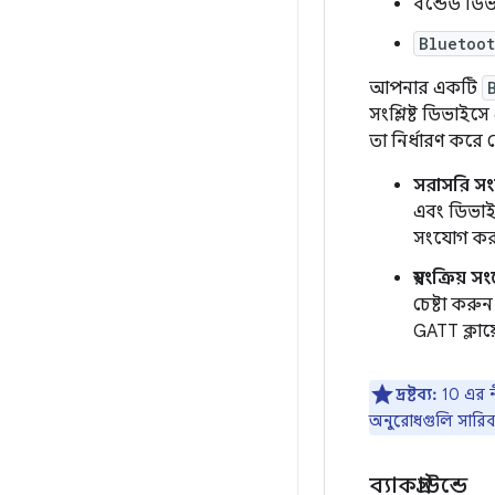
বন্ডেড ডি
Bluetoo
আপনার একটি
সংশ্লিষ্ট ডিভা
তা নির্ধারণ করে 
সরাসরি স
এবং ডিভাইসট
সংযোগ করার
স্বয়ংক্রিয় 
চেষ্টা করু
GATT ক্লায
দ্রষ্টব্য:
10 এর ন
অনুরোধগুলি সারিবদ্
ব্যাকগ্রাউন্ডে