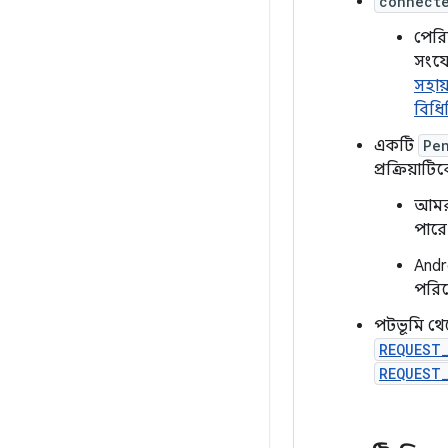
connect
পেরি
সংযো
সহায
বিধি
একটি
Pe
প্রক্রিয়া
আমরা
পারে
Andr
পরিষ
পটভূমি থে
REQUEST
REQUEST