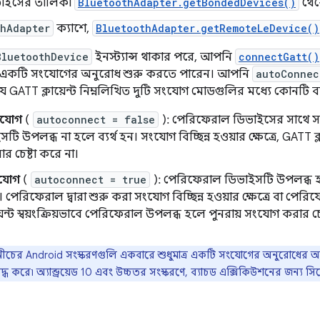
ভাইসের তালিকা
BluetoothAdapter.getBondedDevices()
থেকে
thAdapter
ক্যাশে,
BluetoothAdapter.getRemoteLeDevice()
BluetoothDevice
ইনস্ট্যান্স থাকার পরে, আপনি
connectGatt()
ইসে একটি সংযোগের অনুরোধ শুরু করতে পারেন। আপনি
autoConnec
যে GATT ক্লায়েন্ট নিম্নলিখিত দুটি সংযোগ মোডগুলির মধ্যে কোনটি ব
ংযোগ
(
autoconnect = false
): পেরিফেরাল ডিভাইসের সাথে স
ি উপলব্ধ না হলে ব্যর্থ হন। সংযোগ বিচ্ছিন্ন হওয়ার ক্ষেত্রে, GATT ক্লায
 চেষ্টা করে না।
সংযোগ
(
autoconnect = true
): পেরিফেরাল ডিভাইসটি উপলব্ধ হল
ন। পেরিফেরাল দ্বারা শুরু করা সংযোগ বিচ্ছিন্ন হওয়ার ক্ষেত্রে বা পের
়েন্ট স্বয়ংক্রিয়ভাবে পেরিফেরাল উপলব্ধ হলে পুনরায় সংযোগ করার চে
ীচের Android সংস্করণগুলি একবারে শুধুমাত্র একটি সংযোগের অনুরোধের অনু
ধ করে৷ অ্যান্ড্রয়েড 10 এবং উচ্চতর সংস্করণে, ব্যাচড এক্সিকিউশনের জন্য স