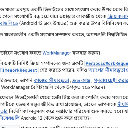
রাউন্ডে থাকা অবস্থায় একটি ডিভাইসের সাথে সংযোগ করার উপর কোন
হয়ে গেলে সংযোগটি বন্ধ হয়ে যায়। এছাড়াও ব্যাকগ্রাউন্ড থেকে
ক্রিয়াকলা
েবাগুলিতে
(Android 12 এবং উচ্চতর) শুরু করার উপর বিধিনিষেধ রয
রাউন্ডে থাকাকালীন একটি সংযোগ সম্পাদন করতে, অ্যাপগুলি নিম্নলিখ
িভাইসে সংযোগ করতে
WorkManager
ব্যবহার করুন।
 একটি নির্দিষ্ট ক্রিয়া সম্পাদনের জন্য একটি
PeriodicWorkReque
TimeWorkRequest
সেট করতে পারেন, যদিও
অ্যাপের সীমাবদ্ধতা 
িক্তভাবে, আপনি
কাজের সীমাবদ্ধতা
,
দ্রুত কাজ
,
পুনরায় চেষ্টা করা
WorkManager বৈশিষ্ট্যগুলি থেকে উপকৃত হতে পারেন।
ফেরাল ডিভাইসগুলি থেকে ডেটা সিঙ্ক করা বা পোলিং করার মতো ক
গটিকে যতক্ষণ সম্ভব জীবিত রাখা প্রয়োজন, তাহলে আপনাকে
দীর্ঘ
়তার
নির্দেশিকা অনুসরণ করে অগ্রভাগের পরিষেবা শুরু করতে হবে।
নিষেধগুলি
Android 12 থেকে শুরু করে প্রযোজ্য।