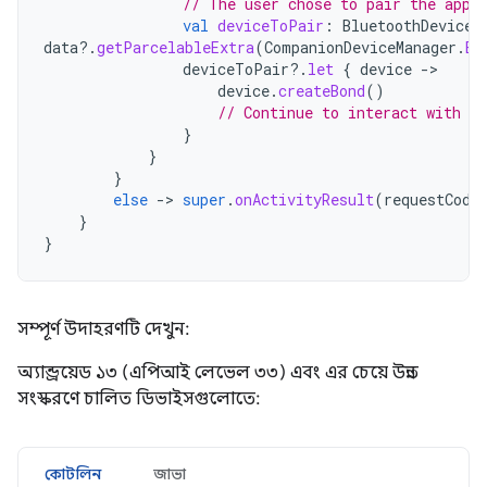
// The user chose to pair the app 
val
deviceToPair
:
BluetoothDevice?
data
?.
getParcelableExtra
(
CompanionDeviceManager
.
EX
deviceToPair
?.
let
{
device
-
device
.
createBond
()
// Continue to interact with t
}
}
}
else
-
>
super
.
onActivityResult
(
requestCode
}
}
সম্পূর্ণ উদাহরণটি দেখুন:
অ্যান্ড্রয়েড ১৩ (এপিআই লেভেল ৩৩) এবং এর চেয়ে উন্নত
সংস্করণে চালিত ডিভাইসগুলোতে:
কোটলিন
জাভা