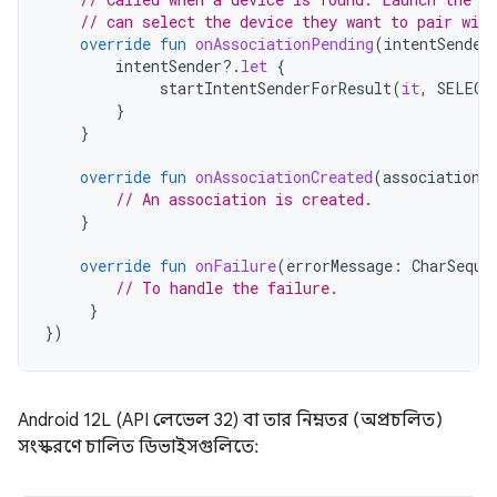
// can select the device they want to pair with
override
fun
onAssociationPending
(
intentSender
intentSender
?.
let
{
startIntentSenderForResult
(
it
,
SELECT
}
}
override
fun
onAssociationCreated
(
associationI
// An association is created.
}
override
fun
onFailure
(
errorMessage
:
CharSeque
// To handle the failure.
}
})
Android 12L (API লেভেল 32) বা তার নিম্নতর (অপ্রচলিত)
সংস্করণে চালিত ডিভাইসগুলিতে: