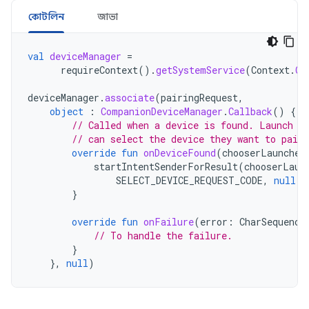
কোটলিন
জাভা
val
deviceManager
=
requireContext
().
getSystemService
(
Context
.
CO
deviceManager
.
associate
(
pairingRequest
,
object
:
CompanionDeviceManager
.
Callback
()
{
// Called when a device is found. Launch t
// can select the device they want to pair 
override
fun
onDeviceFound
(
chooserLauncher
startIntentSenderForResult
(
chooserLaun
SELECT_DEVICE_REQUEST_CODE
,
null
,
}
override
fun
onFailure
(
error
:
CharSequence
// To handle the failure.
}
},
null
)