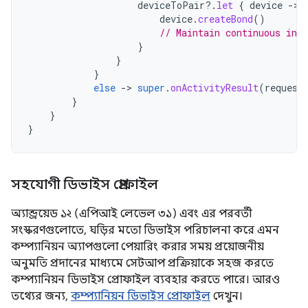
deviceToPair
?.
let
{
device
-
device
.
createBond
()
// Maintain continuous inte
}
}
}
else
-
>
super
.
onActivityResult
(
request
}
}
}
সহযোগী ডিভাইস প্রোফাইল
অ্যান্ড্রয়েড ১২ (এপিআই লেভেল ৩১) এবং এর পরবর্তী
সংস্করণগুলোতে, ঘড়ির মতো ডিভাইস পরিচালনা করে এমন
কম্প্যানিয়ন অ্যাপগুলো পেয়ারিং করার সময় প্রয়োজনীয়
অনুমতি প্রদানের মাধ্যমে সেটআপ প্রক্রিয়াকে সহজ করতে
কম্প্যানিয়ন ডিভাইস প্রোফাইল ব্যবহার করতে পারে। আরও
তথ্যের জন্য,
কম্প্যানিয়ন ডিভাইস প্রোফাইল
দেখুন।