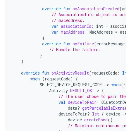
override
fun
onAssociationCreated
(
ass
// AssociationInfo object is crea
// macAddress.
var
associationId
:
int
=
associat
var
macAddress
:
MacAddress
=
asso
}
override
fun
onFailure
(
errorMessage
:
// Handle the failure.
}
)
override
fun
onActivityResult
(
requestCode
:
Int
when
(
requestCode
)
{
SELECT_DEVICE_REQUEST_CODE
-
>
when
(
res
Activity
.
RESULT_OK
-
>
{
// The user chose to pair the 
val
deviceToPair
:
BluetoothDev
data
?.
getParcelableExtra
(
C
deviceToPair
?.
let
{
device
-
device
.
createBond
()
// Maintain continuous inte