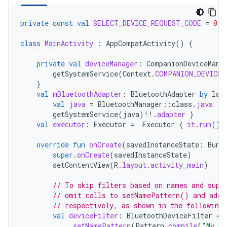
private
const
val
SELECT_DEVICE_REQUEST_CODE
=
0
class
MainActivity
:
AppCompatActivity
()
{
private
val
deviceManager
:
CompanionDeviceMana
getSystemService
(
Context
.
COMPANION_DEVICE_
}
val
mBluetoothAdapter
:
BluetoothAdapter
by
laz
val
java
=
BluetoothManager
::
class
.
java
getSystemService
(
java
)
!!
.
adapter
}
val
executor
:
Executor
=
Executor
{
it
.
run
()
override
fun
onCreate
(
savedInstanceState
:
Bund
super
.
onCreate
(
savedInstanceState
)
setContentView
(
R
.
layout
.
activity_main
)
// To skip filters based on names and supp
// omit calls to setNamePattern() and addS
// respectively, as shown in the following
val
deviceFilter
:
BluetoothDeviceFilter
=
.
setNamePattern
(
Pattern
.
compile
(
"My de