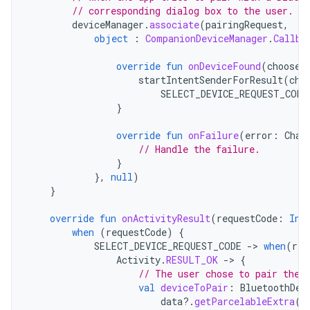
// corresponding dialog box to the user.
deviceManager
.
associate
(
pairingRequest
,
object
:
CompanionDeviceManager
.
Callba
override
fun
onDeviceFound
(
chooser
startIntentSenderForResult
(
cho
SELECT_DEVICE_REQUEST_CODE
}
override
fun
onFailure
(
error
:
Char
// Handle the failure.
}
},
null
)
}
override
fun
onActivityResult
(
requestCode
:
Int
when
(
requestCode
)
{
SELECT_DEVICE_REQUEST_CODE
-
>
when
(
res
Activity
.
RESULT_OK
-
>
{
// The user chose to pair the 
val
deviceToPair
:
BluetoothDev
data
?.
getParcelableExtra
(
C