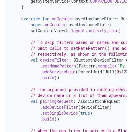
getSystemService
(
Context
.
COMPANION_DEVICE_
}
override
fun
onCreate
(
savedInstanceState
:
Bund
super
.
onCreate
(
savedInstanceState
)
setContentView
(
R
.
layout
.
activity_main
)
// To skip filters based on names and supp
// omit calls to setNamePattern() and addS
// respectively, as shown in the following
val
deviceFilter
:
BluetoothDeviceFilter
=
.
setNamePattern
(
Pattern
.
compile
(
"My de
.
addServiceUuid
(
ParcelUuid
(
UUID
(
0
x123a
.
build
()
// The argument provided in setSingleDevic
// device name or a list of them appears.
val
pairingRequest
:
AssociationRequest
=
A
.
addDeviceFilter
(
deviceFilter
)
.
setSingleDevice
(
true
)
.
build
()
// When the app tries to pair with a Blueto