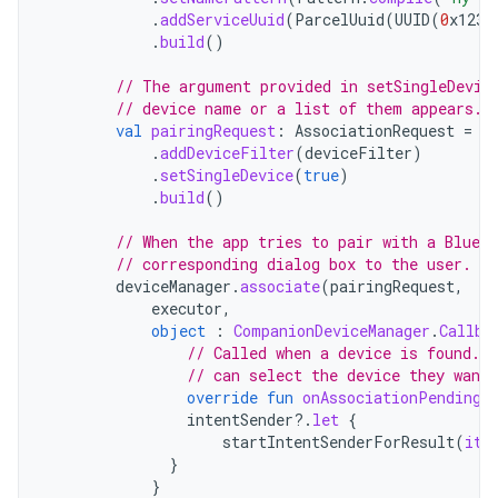
.
addServiceUuid
(
ParcelUuid
(
UUID
(
0
x123a
.
build
()
// The argument provided in setSingleDevic
// device name or a list of them appears.
val
pairingRequest
:
AssociationRequest
=
A
.
addDeviceFilter
(
deviceFilter
)
.
setSingleDevice
(
true
)
.
build
()
// When the app tries to pair with a Blueto
// corresponding dialog box to the user.
deviceManager
.
associate
(
pairingRequest
,
executor
,
object
:
CompanionDeviceManager
.
Callba
// Called when a device is found. 
// can select the device they want 
override
fun
onAssociationPending
(
intentSender
?.
let
{
startIntentSenderForResult
(
it
,
}
}