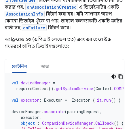
IntentSender
রিটার্ন করে। ব্যবহারকারী ডিভাইসটি নিশ্চিত
করার পর,
onAssociationCreated
এ ডিভাইসটির একটি
AssociationInfo
রিটার্ন করা হয়। যদি আপনার অ্যাপ
কোনো ডিভাইস খুঁজে না পায়, তাহলে কলব্যাকটি একটি ত্রুটির
বার্তা সহ
onFailure
রিটার্ন করে।
অ্যান্ড্রয়েড ১৩ (এপিআই লেভেল ৩৩) এবং এর চেয়ে উন্নত
সংস্করণে চালিত ডিভাইসগুলোতে:
কোটলিন
জাভা
val
deviceManager
=
requireContext
().
getSystemService
(
Context
.
COMPAN
val
executor
:
Executor
=
Executor
{
it
.
run
()
}
deviceManager
.
associate
(
pairingRequest
,
executor
,
object
:
CompanionDeviceManager
.
Callback
()
{
// Called when a device is found. Launch the I