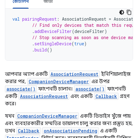
কোটলিন
জাভা
val
pairingRequest
:
AssociationRequest
=
Associati
// Find only devices that match this reque
.
addDeviceFilter
(
deviceFilter
)
// Stop scanning as soon as one device mat
.
setSingleDevice
(
true
)
.
build
()
আপনার অ্যাপ একটি
AssociationRequest
ইনিশিয়ালাইজ
করার পর,
CompanionDeviceManager
এর উপর
associate()
ফাংশনটি চালান।
associate()
ফাংশনটি
একটি
AssociationRequest
এবং একটি
Callback
গ্রহণ
করে।
যখন
CompanionDeviceManager
একটি ডিভাইস খুঁজে পায়
এবং ব্যবহারকারীর সম্মতির ডায়ালগ চালু করার জন্য প্রস্তুত হয়,
তখন
Callback
onAssociationPending
এ একটি