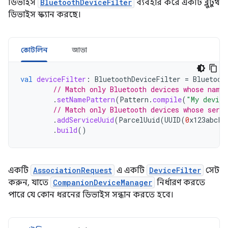
ডিভাইস
BluetoothDeviceFilter
ব্যবহার করে একটি ব্লুটুথ
ডিভাইস স্ক্যান করছে।
কোটলিন
জাভা
val
deviceFilter
:
BluetoothDeviceFilter
=
Bluetoot
// Match only Bluetooth devices whose name
.
setNamePattern
(
Pattern
.
compile
(
"My device
// Match only Bluetooth devices whose serv
.
addServiceUuid
(
ParcelUuid
(
UUID
(
0
x123abcL
,
.
build
()
একটি
AssociationRequest
এ একটি
DeviceFilter
সেট
করুন, যাতে
CompanionDeviceManager
নির্ধারণ করতে
পারে যে কোন ধরনের ডিভাইস সন্ধান করতে হবে।