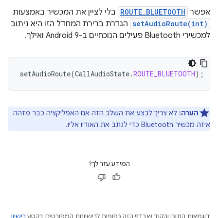
אפשר
ROUTE_BLUETOOTH
בלי לציין את המכשיר באמצעות
setAudioRoute(int)
הגדרת ברירת המחדל הזו היא ניתוב
למכשירי Bluetooth פעילים הנוכחיים ב-Android 9 ואילך.
setAudioRoute
(
CallAudioState
.
ROUTE_BLUETOOTH
);
הערה:
לא צריך לבצע את השלב הזה אם האפליקציה כבר מזהה
איזה מכשיר Bluetooth כדי לנתב את האודיו אליו.
המידע עזר לך?
דוגמאות התוכן והקוד שבדף הזה כפופות לרישיונות המפורטים בקטע
רישיון