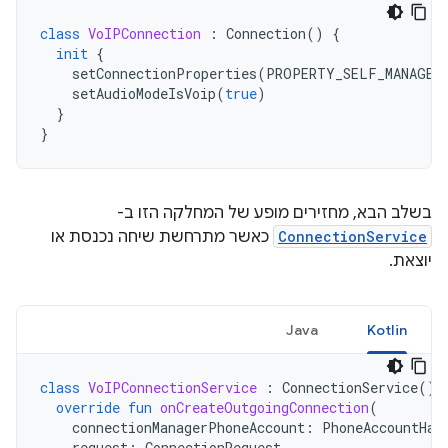
class
VoIPConnection
:
Connection
()
{
init
{
setConnectionProperties
(
PROPERTY_SELF_MANAGED
setAudioModeIsVoip
(
true
)
}
}
בשלב הבא, מחזירים מופע של המחלקה הזו ב-
ConnectionService
כאשר מתרחשת שיחה נכנסת או
יוצאת.
Java
Kotlin
class
VoIPConnectionService
:
ConnectionService
()
override
fun
onCreateOutgoingConnection
(
connectionManagerPhoneAccount
:
PhoneAccountHan
request
:
ConnectionRequest
,