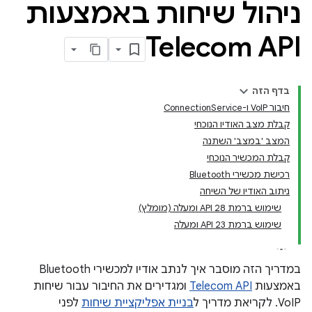
ניהול שיחות באמצעות
Telecom API
בדף הזה
חיבור VoIP ו-ConnectionService
קבלת מצב האודיו הנוכחי
המצב 'במצב' השתנה
קבלת המכשיר הנוכחי
רכישת מכשירי Bluetooth
ניתוב האודיו של השיחה
שימוש ברמת API 28 ומעלה (מומלץ)
שימוש ברמת API 23 ומעלה
במדריך הזה מוסבר איך לנתב אודיו למכשירי Bluetooth
באמצעות
Telecom API
ומגדירים את החיבור עבור שיחות
VoIP. לקריאת מדריך ל
בניית אפליקציית שיחות
לפני