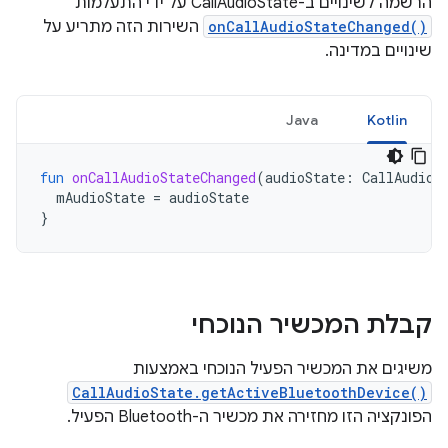
הרשמה לשינויים ב-CallAudioState על ידי התעלמות
onCallAudioStateChanged()
השירות הזה מתריע על
שינויים במדינה.
Java
Kotlin
fun
onCallAudioStateChanged
(
audioState
:
CallAudioS
mAudioState
=
audioState
}
קבלת המכשיר הנוכחי
משיגים את המכשיר הפעיל הנוכחי באמצעות
CallAudioState.getActiveBluetoothDevice()
הפונקציה הזו מחזירה את מכשיר ה-Bluetooth הפעיל.