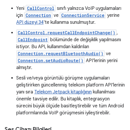
Yeni
CallControl
sınıfı yalnızca VoIP uygulamaları
için
Connection
ve
ConnectionService
yerine
API düzeyi 34
'te kullanıma sunulmuştur.
CallControl.requestCallEndpointChange()
,
CallEndpoint
bölümünde de değişiklik yapılmasını
istiyor. Bu API, kullanımdan kaldırılan
Connection.requestBluetoothAudio()
ve
Connection.setAudioRoute()
API'lerinin yerini
almıştır.
Sesli ve/veya görüntülü görüşme uygulamaları
geliştirirken güncellenmiş telekom platform API'lerinin
yanı sıra
Telekom Jetpack kitaplığının
kullanılması
önemle tavsiye edilir. Bu kitaplık, entegrasyon
sürecini büyük ölçüde basitleştirebilir ve tüm Android
platformlarında VoIP görüşmesini iyileştirebilir.
Ses Cihazı Bilgileri