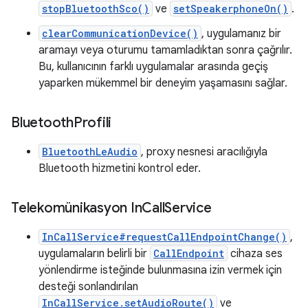
stopBluetoothSco()
ve
setSpeakerphoneOn()
.
clearCommunicationDevice()
, uygulamanız bir
aramayı veya oturumu tamamladıktan sonra çağrılır.
Bu, kullanıcının farklı uygulamalar arasında geçiş
yaparken mükemmel bir deneyim yaşamasını sağlar.
Bluetooth
Profili
BluetoothLeAudio
, proxy nesnesi aracılığıyla
Bluetooth hizmetini kontrol eder.
Telekomünikasyon In
Call
Service
InCallService#requestCallEndpointChange()
,
uygulamaların belirli bir
CallEndpoint
cihaza ses
yönlendirme isteğinde bulunmasına izin vermek için
desteği sonlandırılan
InCallService.setAudioRoute()
ve