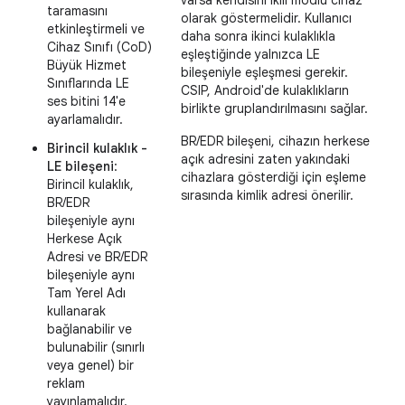
varsa kendisini ikili modlu cihaz
taramasını
olarak göstermelidir. Kullanıcı
etkinleştirmeli ve
daha sonra ikinci kulaklıkla
Cihaz Sınıfı (CoD)
eşleştiğinde yalnızca LE
Büyük Hizmet
bileşeniyle eşleşmesi gerekir.
Sınıflarında LE
CSIP, Android'de kulaklıkların
ses bitini 14'e
birlikte gruplandırılmasını sağlar.
ayarlamalıdır.
BR/EDR bileşeni, cihazın herkese
Birincil kulaklık -
açık adresini zaten yakındaki
LE bileşeni
:
cihazlara gösterdiği için eşleme
Birincil kulaklık,
sırasında kimlik adresi önerilir.
BR/EDR
bileşeniyle aynı
Herkese Açık
Adresi ve BR/EDR
bileşeniyle aynı
Tam Yerel Adı
kullanarak
bağlanabilir ve
bulunabilir (sınırlı
veya genel) bir
reklam
yayınlamalıdır.