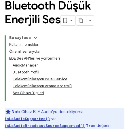
Bluetooth Düşük
Enerjili Ses
Bu sayfada
Kullanım örnekleri
Önemli senaryolar
BDE Ses API'leri ve yöntemleri
AudioManager
BluetoothProfili
Telekomünikasyon InCallService
Telekomünikasyon Arama Kontrolü
Ses Cihazı Bilgileri
Not:
Cihaz BLE Audio'yu destekliyorsa
ve
isLeAudioSupported()
değerini
isLeAudioBroadcastSourceSupported()
True