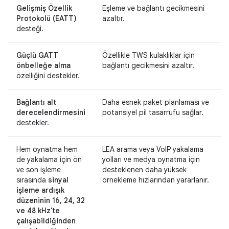
Gelişmiş Özellik
Eşleme ve bağlantı gecikmesini
Protokolü (EATT)
azaltır.
desteği.
Güçlü GATT
Özellikle TWS kulaklıklar için
önbelleğe alma
bağlantı gecikmesini azaltır.
özelliğini destekler.
Bağlantı alt
Daha esnek paket planlaması ve
derecelendirmesini
potansiyel pil tasarrufu sağlar.
destekler.
Hem oynatma hem
LEA arama veya VoIP yakalama
de yakalama için ön
yolları ve medya oynatma için
ve son işleme
desteklenen daha yüksek
sırasında
sinyal
örnekleme hızlarından yararlanır.
işleme ardışık
düzeninin 16, 24, 32
ve 48 kHz'te
çalışabildiğinden