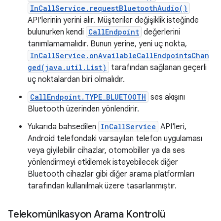
InCallService.requestBluetoothAudio()
API'lerinin yerini alır. Müşteriler değişiklik isteğinde
bulunurken kendi
CallEndpoint
değerlerini
tanımlamamalıdır. Bunun yerine, yeni uç nokta,
InCallService.onAvailableCallEndpointsChan
ged(java.util.List)
tarafından sağlanan geçerli
uç noktalardan biri olmalıdır.
CallEndpoint.TYPE_BLUETOOTH
ses akışını
Bluetooth üzerinden yönlendirir.
Yukarıda bahsedilen
InCallService
API'leri,
Android telefondaki varsayılan telefon uygulaması
veya giyilebilir cihazlar, otomobiller ya da ses
yönlendirmeyi etkilemek isteyebilecek diğer
Bluetooth cihazlar gibi diğer arama platformları
tarafından kullanılmak üzere tasarlanmıştır.
Telekomünikasyon Arama Kontrolü