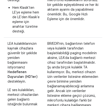
desteği:
mikrofonlu kulaklıklarını sorunsuz
bir şekilde eşleyebilmesi ve her iki
Hem Klasik'ten
aktarım ayarını da yapabilmesi
LE'ye eşleme hem
önemlidir. Bu, Google Hızlı
de LE'den Klasik'e
Eşleme için de önemlidir.
eşleme için
anahtar türetme
desteği.
LEA kulaklıklarınızın
BR/EDR'nin, bağlantının telefon
kaynak cihazlara
veya kulaklık tarafından
güvenilir bir şekilde
başlatılabildiği paging modelinin
yeniden
aksine, LEA'da bağlantı merkezi
bağlanmasını
cihaz tarafından başlatılmalıdır.
istiyorsanız
Şu anda birçok kulaklık TA
Hedeflenen
kullanmıyor. Bu, merkezi cihazın
Duyuruları (HD'ler)
izin verilenler listesine eklemeden
destekleyin.
çevre birimine yeniden
bağlanamayabileceği anlamına
LE ses kulaklıkları,
gelir. Ancak izin verilenler
merkezi cihazlardan
listesine ekleme geçici çözümü,
gelen bağlantı
mikrofonlu kulaklığın farklı bir
isteğinde bulunmak
merkezi cihaza bağlanmasını