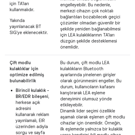
için TA'ları
engelleyebilir. Bu nedenle,
kullanmalıdır.
merkezi cihazın çok noktalı
bağlantıları bozabilecek geçici
Yakında
çözümler olmadan güvenilir bir
yayınlanacak BT
şekilde yeniden bağlanabilmesi
SIG'ye eklenecektir.
için LEA kulaklıklarının TA'ları
düzgün şekilde desteklemesi
önemlidir.
Çift modlu
Bu durum, çift modlu LEA
kulaklıklar için
kulaklıkların Bluetooth
optimize edilmiş
ayarlarında yinelenen girişler
bulunabilirlik
olarak görünmesini engeller. Bu
durum, kullanıcıların kafasını
Birincil kulaklık -
karıştırarak LEA eşleme
BR/EDR bileşeni
,
deneyimini olumsuz yönde
herkese açık
etkileyebilir.
adresini
Dinamik lider seçimi özellikle
kullanarak reklam
aşamalı olarak eşlenen çift modlu
yayınlamalı, EIR
cihazlar için önemlidir. Örneğin,
üzerinden adıyla
ilk eşlemede yalnızca bir kulaklık
sorgu ve sayfa