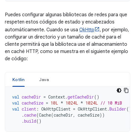
Puedes configurar algunas bibliotecas de redes para que
respeten estos códigos de estado y encabezados
automáticamente. Cuando se usa
OkHttp
, por ejemplo,
configurar un directorio y un tamaño de caché para el
cliente permitirá que la biblioteca use el almacenamiento
en caché HTTP, como se muestra en el siguiente ejemplo
de código:
Kotlin
Java
val
cacheDir
=
Context
.
getCacheDir
()
val
cacheSize
=
10L
*
1024L
*
1024L
// 10 MiB
val
client
:
OkHttpClient
=
OkHttpClient
.
Builder
()
.
cache
(
Cache
(
cacheDir
,
cacheSize
))
.
build
()