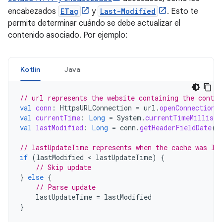
encabezados
ETag
y
Last-Modified
. Esto te
permite determinar cuándo se debe actualizar el
contenido asociado. Por ejemplo:
Kotlin
Java
// url represents the website containing the conten
val
conn
:
HttpsURLConnection
=
url
.
openConnection
(
val
currentTime
:
Long
=
System
.
currentTimeMillis
(
val
lastModified
:
Long
=
conn
.
getHeaderFieldDate
(
"
// lastUpdateTime represents when the cache was la
if
(
lastModified
 < 
lastUpdateTime
)
{
// Skip update
}
else
{
// Parse update
lastUpdateTime
=
lastModified
}