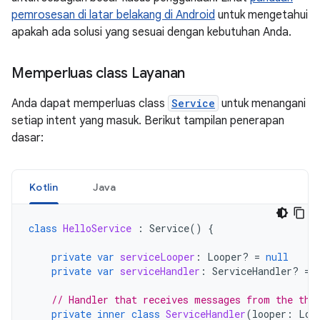
pemrosesan di latar belakang di Android
untuk mengetahui
apakah ada solusi yang sesuai dengan kebutuhan Anda.
Memperluas class Layanan
Anda dapat memperluas class
Service
untuk menangani
setiap intent yang masuk. Berikut tampilan penerapan
dasar:
Kotlin
Java
class
HelloService
:
Service
()
{
private
var
serviceLooper
:
Looper? 
=
null
private
var
serviceHandler
:
ServiceHandler? 
=
// Handler that receives messages from the thr
private
inner
class
ServiceHandler
(
looper
:
Loo