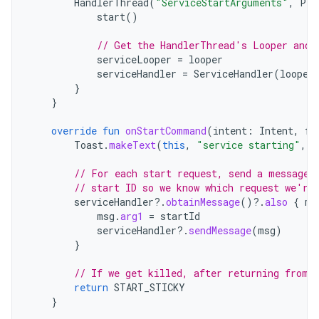
HandlerThread
(
"ServiceStartArguments"
,
Pro
start
()
// Get the HandlerThread's Looper and 
serviceLooper
=
looper
serviceHandler
=
ServiceHandler
(
looper
}
}
override
fun
onStartCommand
(
intent
:
Intent
,
fl
Toast
.
makeText
(
this
,
"service starting"
,
T
// For each start request, send a message 
// start ID so we know which request we're
serviceHandler
?.
obtainMessage
()
?.
also
{
ms
msg
.
arg1
=
startId
serviceHandler
?.
sendMessage
(
msg
)
}
// If we get killed, after returning from 
return
START_STICKY
}