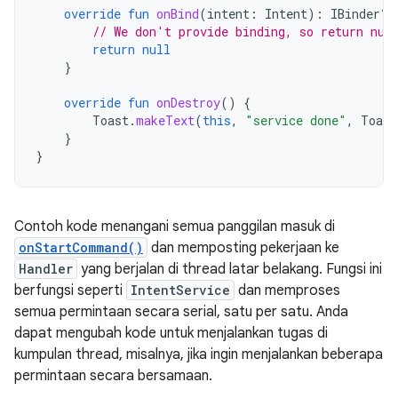
override
fun
onBind
(
intent
:
Intent
):
IBinder? 
// We don't provide binding, so return nul
return
null
}
override
fun
onDestroy
()
{
Toast
.
makeText
(
this
,
"service done"
,
Toast
}
}
Contoh kode menangani semua panggilan masuk di
onStartCommand()
dan memposting pekerjaan ke
Handler
yang berjalan di thread latar belakang. Fungsi ini
berfungsi seperti
IntentService
dan memproses
semua permintaan secara serial, satu per satu. Anda
dapat mengubah kode untuk menjalankan tugas di
kumpulan thread, misalnya, jika ingin menjalankan beberapa
permintaan secara bersamaan.