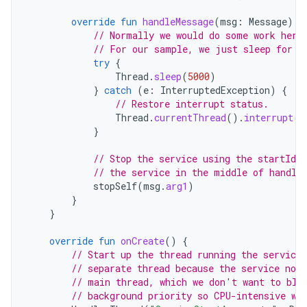
override
fun
handleMessage
(
msg
:
Message
)
{
// Normally we would do some work here
// For our sample, we just sleep for 5
try
{
Thread
.
sleep
(
5000
)
}
catch
(
e
:
InterruptedException
)
{
// Restore interrupt status.
Thread
.
currentThread
().
interrupt
()
}
// Stop the service using the startId,
// the service in the middle of handli
stopSelf
(
msg
.
arg1
)
}
}
override
fun
onCreate
()
{
// Start up the thread running the service.
// separate thread because the service nor
// main thread, which we don't want to blo
// background priority so CPU-intensive wo