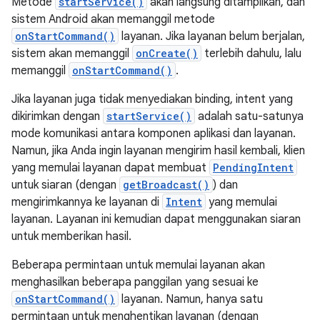
Metode
startService()
akan langsung ditampilkan, dan
sistem Android akan memanggil metode
onStartCommand()
layanan. Jika layanan belum berjalan,
sistem akan memanggil
onCreate()
terlebih dahulu, lalu
memanggil
onStartCommand()
.
Jika layanan juga tidak menyediakan binding, intent yang
dikirimkan dengan
startService()
adalah satu-satunya
mode komunikasi antara komponen aplikasi dan layanan.
Namun, jika Anda ingin layanan mengirim hasil kembali, klien
yang memulai layanan dapat membuat
PendingIntent
untuk siaran (dengan
getBroadcast()
) dan
mengirimkannya ke layanan di
Intent
yang memulai
layanan. Layanan ini kemudian dapat menggunakan siaran
untuk memberikan hasil.
Beberapa permintaan untuk memulai layanan akan
menghasilkan beberapa panggilan yang sesuai ke
onStartCommand()
layanan. Namun, hanya satu
permintaan untuk menghentikan layanan (dengan