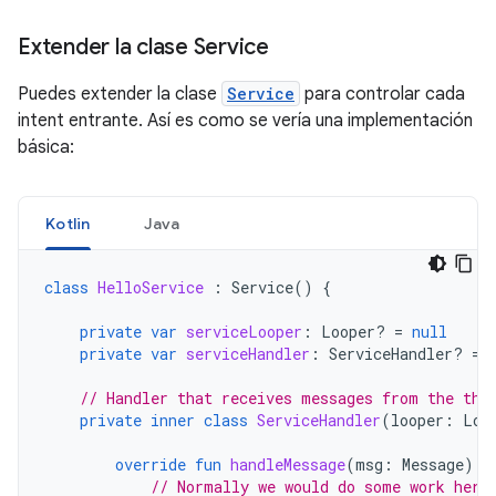
Extender la clase Service
Puedes extender la clase
Service
para controlar cada
intent entrante. Así es como se vería una implementación
básica:
Kotlin
Java
class
HelloService
:
Service
()
{
private
var
serviceLooper
:
Looper? 
=
null
private
var
serviceHandler
:
ServiceHandler? 
=
// Handler that receives messages from the thr
private
inner
class
ServiceHandler
(
looper
:
Loo
override
fun
handleMessage
(
msg
:
Message
)
{
// Normally we would do some work here