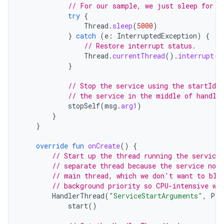
// For our sample, we just sleep for 5
try
{
Thread
.
sleep
(
5000
)
}
catch
(
e
:
InterruptedException
)
{
// Restore interrupt status.
Thread
.
currentThread
().
interrupt
()
}
// Stop the service using the startId,
// the service in the middle of handli
stopSelf
(
msg
.
arg1
)
}
}
override
fun
onCreate
()
{
// Start up the thread running the service.
// separate thread because the service nor
// main thread, which we don't want to blo
// background priority so CPU-intensive wo
HandlerThread
(
"ServiceStartArguments"
,
Pro
start
()