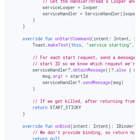
// Get the HandlerThread's Looper and 
serviceLooper
=
looper
serviceHandler
=
ServiceHandler
(
looper
}
}
override
fun
onStartCommand
(
intent
:
Intent
,
fl
Toast
.
makeText
(
this
,
"service starting"
,
T
// For each start request, send a message 
// start ID so we know which request we're
serviceHandler
?.
obtainMessage
()
?.
also
{
ms
msg
.
arg1
=
startId
serviceHandler
?.
sendMessage
(
msg
)
}
// If we get killed, after returning from 
return
START_STICKY
}
override
fun
onBind
(
intent
:
Intent
):
IBinder? 
// We don't provide binding, so return nul
return
null