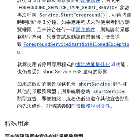
許從背景作業啟動前景服務的
豁免條件
，則使用
FOREGROUND_SERVICE_TYPE_SHORT_SERVICE
參數
再次呼叫
Service.StartForeground()
，可再將逾
時時間延長 3 分鐘。如果應用程式未對使用者開放瀏
覽權限，且未符合任何一項
豁免條件
，則無論前景服
務類型為何，只要嘗試啟動該前景服務，便會導
致
ForegroundServiceStartNotAllowedExceptio
n
。
就算使用者停用應用程式的
電池效能最佳化
功能，
也仍會受到 shortService FGS 逾時的影響。
如果您啟動的前景服務包含
shortService
類型和
其他前景服務類型，則系統將忽略
shortService
類型宣告。即便如此，服務仍必須遵守其他宣告類型
的先決條件。詳情請參閱
前景服務說明文件
。
特殊用途
要在資訊清單中宣告的前景服務類型