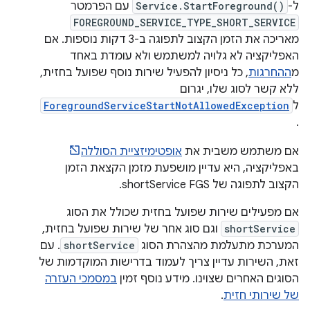
ל-
Service.StartForeground()
עם הפרמטר
FOREGROUND_SERVICE_TYPE_SHORT_SERVICE
מאריכה את הזמן הקצוב לתפוגה ב-3 דקות נוספות. אם
האפליקציה לא גלויה למשתמש ולא עומדת באחד
מ
ההחרגות
, כל ניסיון להפעיל שירות נוסף שפועל בחזית,
ללא קשר לסוג שלו, יגרום
ל
ForegroundServiceStartNotAllowedException
.
אם משתמש משבית את
אופטימיזציית הסוללה
באפליקציה, היא עדיין מושפעת מזמן הקצאת הזמן
הקצוב לתפוגה של shortService FGS.
אם מפעילים שירות שפועל בחזית שכולל את הסוג
shortService
וגם סוג אחר של שירות שפועל בחזית,
המערכת מתעלמת מהצהרת הסוג
shortService
. עם
זאת, השירות עדיין צריך לעמוד בדרישות המוקדמות של
הסוגים האחרים שצוינו. מידע נוסף זמין
במסמכי העזרה
של שירותי חזית
.