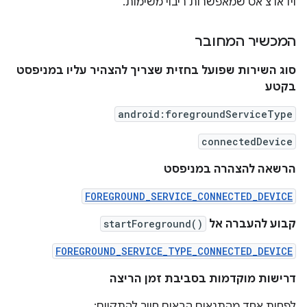
וידאו צ'אט שמאפשרות ריבוי משימות.
המכשיר המחובר
סוג השירות שפועל בחזית שצריך להצהיר עליו במניפסט
בקטע
android:foregroundServiceType
connectedDevice
הרשאה להצהרה במניפסט
FOREGROUND_SERVICE_CONNECTED_DEVICE
קבוע להעברה אל
startForeground()
FOREGROUND_SERVICE_TYPE_CONNECTED_DEVICE
דרישות מוקדמות בסביבת זמן הריצה
לפחות אחד מהתנאים הבאים חייב להתקיים: