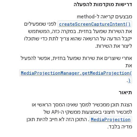
דרישות מוקדמות להפעלה
מבצעים קריאה ל-method‏
createScreenCaptureIntent()
לפני שמפעילים
את השירות שפועל בחזית. במקרה כזה, המשתמש
יקבל הודעה על הרשאה שהוא צריך לתת כדי שתוכלו
ליצור את השירות.
אחרי שיוצרים את שירות שפועל בחזית, אפשר להפעיל
את
MediaProjectionManager.getMediaProjection(
.
)
תיאור
הצגת תוכן ממכשיר למסך שאינו המסך הראשי או
למכשיר חיצוני באמצעות ממשקי ה-API של
MediaProjection
. התוכן הזה לא חייב להיות תוכן
מדיה בלבד.