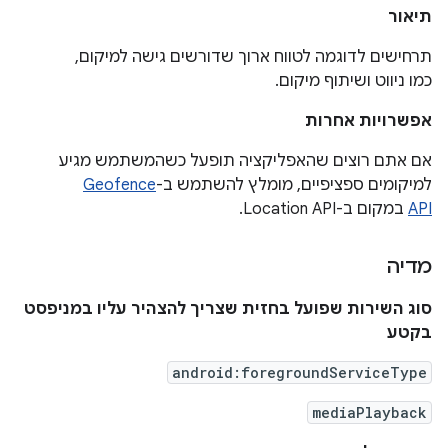
תיאור
תרחישים לדוגמה לטווח ארוך שדורשים גישה למיקום,
כמו ניווט ושיתוף מיקום.
אפשרויות אחרות
אם אתם רוצים שהאפליקציה תופעל כשהמשתמש מגיע
למיקומים ספציפיים, מומלץ להשתמש ב-
Geofence
API
במקום ב-Location API.
מדיה
סוג השירות שפועל בחזית שצריך להצהיר עליו במניפסט
בקטע
android:foregroundServiceType
mediaPlayback