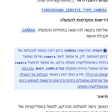
קבוע להעברה אל
startForeground()
FOREGROUND_SERVICE_TYPE_CAMERA
דרישות מוקדמות להפעלה
שליחת בקשה להרשאה בתחילת ההפעלה
CAMERA
וקבלת אישור
הערה:
ההרשאה
בזמן ריצה כפופה להגבלות של
CAMERA
'בזמן השימוש'. לכן, אי אפשר ליצור
שירות שפועל
camera
בחזית כשהאפליקציה פועלת ברקע, ואי אפשר להפעיל
camera
שירות שפועל בחזית ממקלט
,
עם כמה
BOOT_COMPLETED
יוצאים מן הכלל
. מידע נוסף זמין במאמר
הגבלות על הפעלה
של שירותים שפועלים בחזית ודורשים הרשאות לשימוש בזמן
שהאפליקציה פתוחה
.
תיאור
המשך גישה למצלמה מהרקע, למשל באפליקציות של