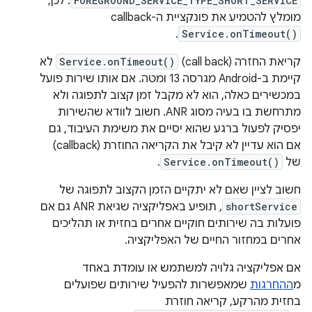
FOREGROUND_SERVICE_TYPE_SHORT_SERVICE
. לכן,
מומלץ להטמיע את פונקציית ה-callback‏
.
Service.onTimeout()
קריאת החזרה (call back)
Service.onTimeout()
לא
קיימת ב-Android מגרסה 13 ומטה. אם אותו שירות פועל
במכשירים כאלה, הוא לא מקבל זמן קצוב לתפוגה ולא
מתרחשת בו בעיה מסוג ANR. חשוב לוודא שהשירות
יפסיק לפעול ברגע שהוא יסיים את משימת העיבוד, גם
אם הוא עדיין לא קיבל את הקריאה החוזרת (callback)
של
Service.onTimeout()
.
חשוב לציין שאם לא יתקיים הזמן הקצוב לתפוגה של
shortService
, תופיע באפליקציה שגיאת ANR גם אם
פועלות בה שירותים חוקיים אחרים בחזית או תהליכים
אחרים במחזור החיים של האפליקציה.
אם אפליקציה גלויה למשתמש או עומדת באחד
מ
ההחרגות
שמאפשרות להפעיל שירותים שפועלים
בחזית מהרקע, קריאה חוזרת