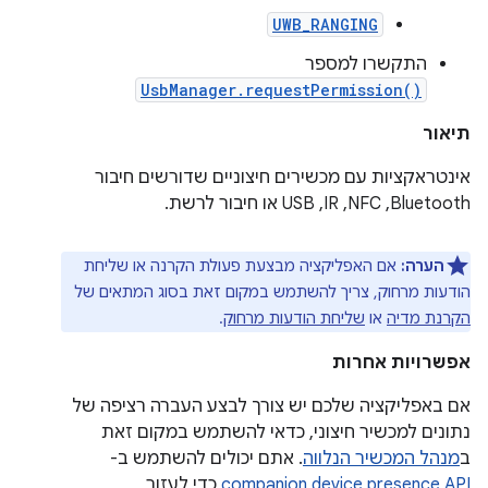
UWB_RANGING
התקשרו למספר
UsbManager.requestPermission()
תיאור
אינטראקציות עם מכשירים חיצוניים שדורשים חיבור
Bluetooth,‏ NFC,‏ IR,‏ USB או חיבור לרשת.
הערה:
אם האפליקציה מבצעת פעולת הקרנה או שליחת
הודעות מרחוק, צריך להשתמש במקום זאת בסוג המתאים של
הקרנת מדיה
או
שליחת הודעות מרחוק
.
אפשרויות אחרות
אם באפליקציה שלכם יש צורך לבצע העברה רציפה של
נתונים למכשיר חיצוני, כדאי להשתמש במקום זאת
ב
מנהל המכשיר הנלווה
. אתם יכולים להשתמש ב-
companion device presence API
כדי לעזור