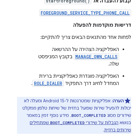
קבוע להעברה אל
startForeground()
FOREGROUND_SERVICE_TYPE_PHONE_CALL
דרישות מוקדמות להפעלה
לפחות אחד מהתנאים הבאים צריך להתקיים:
האפליקציה הצהירה על ההרשאה
MANAGE_OWN_CALLS
בקובץ המניפסט
שלה.
האפליקציה מוגדרת כאפליקציית ברירת
המחדל לחיוג דרך התפקיד
ROLE_DIALER
.
הערה:
אפליקציות שמטרגטות ל-Android 15 ומעלה לא
יכולות להפעיל שירות שפועל בחזית של שיחות טלפון ממקלט
שידורים מסוג
. מידע נוסף זמין במאמר
BOOT_COMPLETED
בנושא
הגבלות על שידורי
שמתחילים
BOOT_COMPLETED
שירותים בחזית
.