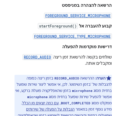
הרשאה להצהרה במניפסט
FOREGROUND_SERVICE_MICROPHONE
קבוע להעברה אל
startForeground()
FOREGROUND_SERVICE_TYPE_MICROPHONE
דרישות מוקדמות להפעלה
שולחים בקשה להרשאת זמן ריצה
RECORD_AUDIO
ומקבלים אותה.
הערה:
ההרשאה
בזמן ריצה כפופה
RECORD_AUDIO
להגבלות של 'בזמן השימוש'. לכן, אי אפשר ליצור שירות שפועל
בחזית מסוג
בזמן שהאפליקציה פועלת ברקע, ואי
microphone
אפשר להפעיל שירות שפועל בחזית מסוג
microphone
ממקלט מסוג
,
עם כמה יוצאים מן הכלל
.
BOOT_COMPLETED
מידע נוסף זמין במאמר
הגבלות על הפעלה של שירותים
שפועלים בחזית ודורשים הרשאות לשימוש בזמן שהאפליקציה