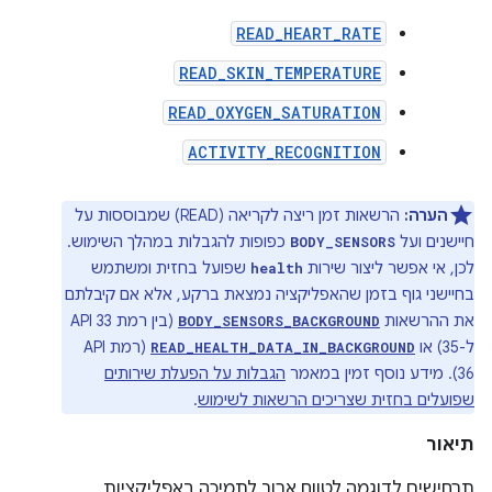
READ_HEART_RATE
READ_SKIN_TEMPERATURE
READ_OXYGEN_SATURATION
ACTIVITY_RECOGNITION
הערה:
הרשאות זמן ריצה לקריאה (READ) שמבוססות על
חיישנים ועל
כפופות להגבלות במהלך השימוש.
BODY_SENSORS
לכן, אי אפשר ליצור שירות
שפועל בחזית ומשתמש
health
בחיישני גוף בזמן שהאפליקציה נמצאת ברקע, אלא אם קיבלתם
את ההרשאות
(בין רמת API 33
BODY_SENSORS_BACKGROUND
ל-35) או
(רמת API
READ_HEALTH_DATA_IN_BACKGROUND
36). מידע נוסף זמין במאמר
הגבלות על הפעלת שירותים
שפועלים בחזית שצריכים הרשאות לשימוש
.
תיאור
תרחישים לדוגמה לטווח ארוך לתמיכה באפליקציות