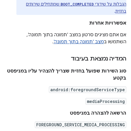
הגבלות על שידורי
שמתחילים שירותים
BOOT_COMPLETED
בחזית
.
אפשרויות אחרות
אם אתם מציגים סרטון במצב 'תמונה בתוך תמונה',
השתמשו ב
מצב 'תמונה בתוך תמונה'
.
המדיה נמצאת בעיבוד
סוג השירות שפועל בחזית שצריך להצהיר עליו במניפסט
בקטע
android:foregroundServiceType
mediaProcessing
הרשאה להצהרה במניפסט
FOREGROUND_SERVICE_MEDIA_PROCESSING