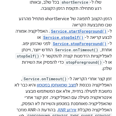
שלו ל-
shortService
בכל שלב, ובאותו
רגע מתחילה תקופת הזמן הקצובה.
הזמן הקצוב לתפוגה של shortService מתחיל מהרגע
שבו מתבצעת הקריאה
ל-
Service.startForeground()
. האפליקציה אמורה
לבצע קריאה ל-
Service.stopSelf()
או
ל-
Service.stopForeground()
לפני שהזמן יפוג.
אחרת,
Service.onTimeout()
החדש ייוצר, ויינתן
לאפליקציות הזדמנות קצרה להתקשר ל-
stopSelf()
או ל-
stopForeground()
כדי להפסיק את השירות
שלהן.
זמן קצר אחרי הקריאה ל-
Service.onTimeout()
,
האפליקציה נכנסת ל
מצב שמאוחסן במטמון
והיא כבר לא
נחשבת לפעילה בחזית, אלא אם המשתמש מבצע
אינטראקציה פעילה עם האפליקציה. זמן קצר אחרי
שהאפליקציה מאוחסנת במטמון והשירות לא הופסק,
האפליקציה מקבלת
אירוע ANR
. בהודעת ה-ANR מוזכר