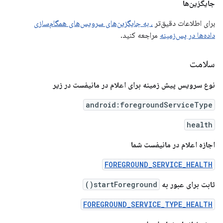
جایگزین‌ها
برای اطلاعات دقیق‌تر
، به جایگزین‌های سرویس‌های همگام‌سازی
داده‌ها در پس‌زمینه
مراجعه کنید.
سلامت
نوع سرویس پیش زمینه برای اعلام در مانیفست در زیر
android:foregroundServiceType
health
اجازه اعلام در مانیفست شما
FOREGROUND_SERVICE_HEALTH
ثابت برای عبور به
startForeground()
FOREGROUND_SERVICE_TYPE_HEALTH