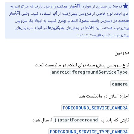
توجه:
در بسیاری از موارد، APIهای هدفمندی وجود دارند که می‌توانید به
جای ایجاد نوع خاصی از سرویس پیش‌زمینه از آنها استفاده کنید. وقتی APIهای
هدفمند در دسترس باشند، معمولاً انتخاب بهتری نسبت به ایجاد یک سرویس
پیش‌زمینه هستند. این APIها در بخش‌های
جایگزین‌ها
در انواع سرویس‌های
پیش‌زمینه مناسب فهرست شده‌اند.
دوربین
نوع سرویس پیش‌زمینه برای اعلام در مانیفست تحت
android:foregroundServiceType
camera
اجازه اعلان در مانیفست شما
FOREGROUND_SERVICE_CAMERA
ثابتی که باید به
startForeground()
ارسال شود
FOREGROUND_SERVICE_TYPE_CAMERA