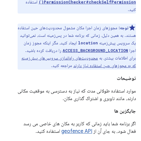
استفاده
PermissionChecker#checkSelfPermission()
کنید.
توجه:
مجوزهای زمان اجرا مکان مشمول محدودیت‌های حین استفاده
هستند. به همین دلیل، زمانی که برنامه شما در پس‌زمینه است، نمی‌توانید
یک سرویس پیش‌زمینه
ایجاد کنید، مگر اینکه مجوز زمان
location
اجرا
را دریافت کرده باشید.
ACCESS_BACKGROUND_LOCATION
برای اطلاعات بیشتر، به
محدودیت‌های راه‌اندازی سرویس‌های پیش‌زمینه
که به مجوزهای حین استفاده نیاز دارند
مراجعه کنید.
توضیحات
موارد استفاده طولانی مدت که نیاز به دسترسی به موقعیت مکانی
دارند، مانند ناوبری و اشتراک گذاری مکان.
جایگزین ها
اگر برنامه شما باید زمانی که کاربر به مکان های خاصی می رسد
فعال شود، به جای آن از
geofence API
استفاده کنید.