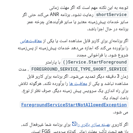
توجه به این نکته مهم است که اگر مهلت زمانی
shortService
رعایت نشود، برنامه ANR می‌کند حتی اگر
سایر خدمات پیش‌زمینه معتبر یا سایر فرآیندهای چرخه عمر
برنامه در حال اجرا باشد.
اگر برنامه‌ای برای کاربر قابل مشاهده است یا یکی از
معافیت‌هایی
را برآورده می‌کند که اجازه می‌دهد خدمات پیش‌زمینه از پس‌زمینه
شروع شود، با فراخوانی مجدد
Service.StartForeground()
با پارامتر
FOREGROUND_SERVICE_TYPE_SHORT_SERVICE
، مدت
زمان 3 دقیقه دیگر تمدید می‌شود. اگر برنامه برای کاربر قابل
مشاهده نباشد و یکی از
معافیت ها
را برآورده نکند، هرگونه تلاش
برای راه اندازی یک سرویس پیش زمینه دیگر، صرف نظر از نوع،
باعث ایجاد یک
ForegroundServiceStartNotAllowedException
می شود.
اگر کاربری
بهینه سازی باتری را
برای برنامه شما غیرفعال کند،
باز هم تحت تأثیر مهلت زمانی کوتاه سرویس FGS است.