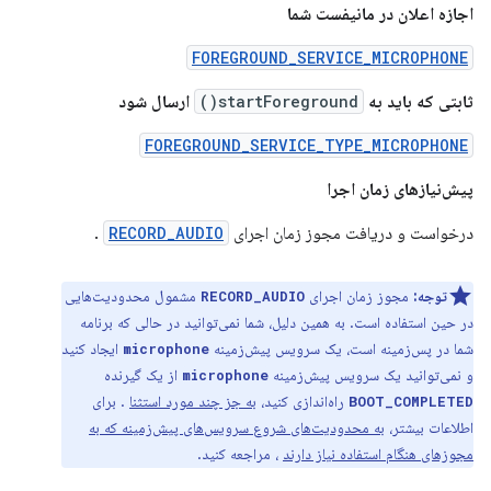
اجازه اعلان در مانیفست شما
FOREGROUND_SERVICE_MICROPHONE
ثابتی که باید به
startForeground()
ارسال شود
FOREGROUND_SERVICE_TYPE_MICROPHONE
پیش‌نیازهای زمان اجرا
درخواست و دریافت مجوز زمان اجرای
RECORD_AUDIO
.
توجه:
مجوز زمان اجرای
مشمول محدودیت‌هایی
RECORD_AUDIO
در حین استفاده است. به همین دلیل، شما نمی‌توانید در حالی که برنامه
شما در پس‌زمینه است، یک سرویس پیش‌زمینه
ایجاد کنید
microphone
و نمی‌توانید یک سرویس پیش‌زمینه
از یک گیرنده
microphone
راه‌اندازی کنید،
به جز چند مورد استثنا
. برای
BOOT_COMPLETED
اطلاعات بیشتر،
به محدودیت‌های شروع سرویس‌های پیش‌زمینه که به
مجوزهای هنگام استفاده نیاز دارند
، مراجعه کنید.