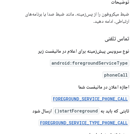
توضیحات
ضبط میکروفون را از پس‌زمینه، مانند ضبط صدا یا برنامه‌های
ارتباطی، ادامه دهید.
تماس تلفنی
نوع سرویس پیش‌زمینه برای اعلام در مانیفست زیر
android:foregroundServiceType
phoneCall
اجازه اعلان در مانیفست شما
FOREGROUND_SERVICE_PHONE_CALL
ثابتی که باید به
startForeground()
ارسال شود
FOREGROUND_SERVICE_TYPE_PHONE_CALL