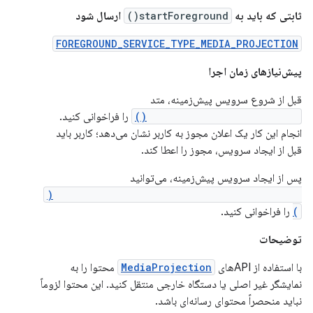
ثابتی که باید به
startForeground()
ارسال شود
FOREGROUND_SERVICE_TYPE_MEDIA_PROJECTION
پیش‌نیازهای زمان اجرا
قبل از شروع سرویس پیش‌زمینه، متد
createScreenCaptureIntent()
را فراخوانی کنید.
انجام این کار یک اعلان مجوز به کاربر نشان می‌دهد؛ کاربر باید
قبل از ایجاد سرویس، مجوز را اعطا کند.
پس از ایجاد سرویس پیش‌زمینه، می‌توانید
MediaProjectionManager.getMediaProjection(
)
را فراخوانی کنید.
توضیحات
با استفاده از APIهای
MediaProjection
محتوا را به
نمایشگر غیر اصلی یا دستگاه خارجی منتقل کنید. این محتوا لزوماً
نباید منحصراً محتوای رسانه‌ای باشد.