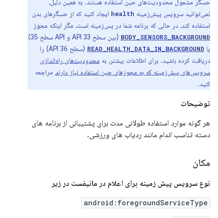
حسگر مشمول محدودیت‌های حین استفاده هستند. به همین دلیل،
نمی‌توانید سرویس پیش‌زمینه
ایجاد کنید که از حسگرهای بدن
health
استفاده کند، در حالی که برنامه شما در پس‌زمینه است، مگر اینکه مجوز
(بین سطح API 33 و API سطح 35)
BODY_SENSORS_BACKGROUND
یا
(سطح API 36) را
READ_HEALTH_DATA_IN_BACKGROUND
دریافت کرده باشید. برای اطلاعات بیشتر، به
محدودیت‌های راه‌اندازی
سرویس‌های پیش‌زمینه که به مجوزهای حین استفاده نیاز دارند
مراجعه
کنید.
توضیحات
هر گونه موارد استفاده طولانی مدت برای پشتیبانی از برنامه های
دسته تناسب اندام مانند ردیاب های ورزشی.
مکان
نوع سرویس پیش زمینه برای اعلام در مانیفست در زیر
android:foregroundServiceType