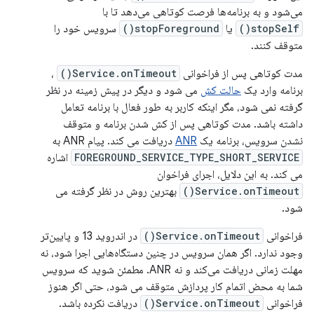
می‌شود و به برنامه‌ها فرصت کوتاهی می‌دهد تا با
stopSelf()
یا
stopForeground()
سرویس خود را
متوقف کنند.
مدت کوتاهی پس از فراخوانی
Service.onTimeout()
،
برنامه وارد یک
حالت کش
می شود و دیگر در پیش زمینه در نظر
گرفته نمی شود، مگر اینکه کاربر به طور فعال با برنامه تعامل
داشته باشد. مدت کوتاهی پس از کش شدن برنامه و متوقف
نشدن سرویس، برنامه یک
ANR
دریافت می کند. پیام ANR به
FOREGROUND_SERVICE_TYPE_SHORT_SERVICE
اشاره
می کند. به این دلایل، اجرای فراخوان
Service.onTimeout()
بهترین روش در نظر گرفته می
شود.
فراخوانی
Service.onTimeout()
در اندروید 13 و پایین‌تر
وجود ندارد. اگر همان سرویس در چنین دستگاه‌هایی اجرا شود، نه
مهلت زمانی دریافت می‌کند و نه ANR. مطمئن شوید که سرویس
شما به محض اتمام کار پردازش متوقف می شود، حتی اگر هنوز
فراخوانی
Service.onTimeout()
دریافت نکرده باشد.