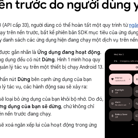
nền trước do người dùng 
3 (API cấp 33), người dùng có thể hoàn tất một quy trình từ
ngă
ạy trên nền trước, bất kể phiên bản SDK mục tiêu của ứng dụng 
y danh sách các ứng dụng hiện đang chạy một dịch vụ trên nền
được gắn nhãn là
Ứng dụng đang hoạt động
.
ng dụng đều có nút
Dừng
. Hình 1 minh hoạ quy
quản lý tác vụ trên một thiết bị chạy Android 13.
nhấn nút
Dừng
bên cạnh ứng dụng của bạn
 lý tác vụ, các hành động sau sẽ xảy ra:
ẽ loại bỏ ứng dụng của bạn khỏi bộ nhớ. Do đó,
ứng dụng của bạn sẽ dừng
, chứ không chỉ
ên nền trước đang chạy.
sẽ xoá ngăn xếp lui của hoạt động trong ứng