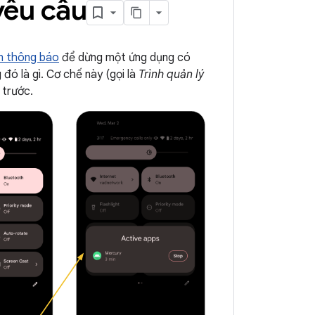
yêu cầu
n thông báo
để dừng một ứng dụng có
đó là gì. Cơ chế này (gọi là
Trình quản lý
 trước.