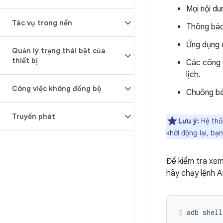
Mọi nội du
Tác vụ trong nền
Thông báo 
Ứng dụng 
Quản lý trạng thái bật của
thiết bị
Các công v
lịch.
Công việc không đồng bộ
Chuông báo
Truyền phát
Lưu ý:
Hệ thố
khởi động lại, bạ
Để kiểm tra xem
hãy chạy lệnh A
adb
shell