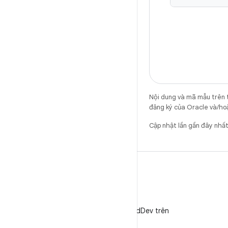
Nội dung và mã mẫu trên 
đăng ký của Oracle và/hoặ
Cập nhật lần gần đây nhấ
X
Theo dõi @AndroidDev trên
X