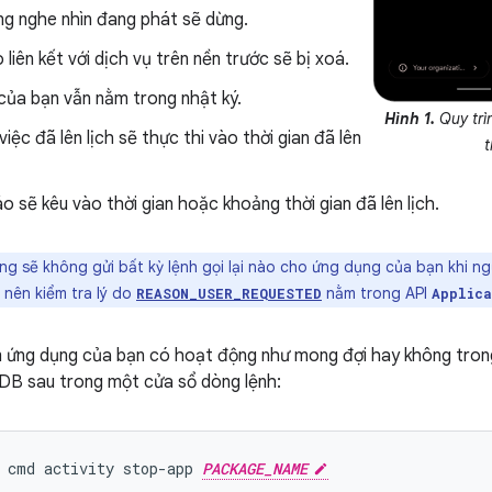
ng nghe nhìn đang phát sẽ dừng.
liên kết với dịch vụ trên nền trước sẽ bị xoá.
của bạn vẫn nằm trong nhật ký.
Hình 1.
Quy trìn
iệc đã lên lịch sẽ thực thi vào thời gian đã lên
t
 sẽ kêu vào thời gian hoặc khoảng thời gian đã lên lịch.
ng sẽ không gửi bất kỳ lệnh gọi lại nào cho ứng dụng của bạn khi n
n nên kiểm tra lý do
nằm trong API
REASON_USER_REQUESTED
Applica
 ứng dụng của bạn có hoạt động như mong đợi hay không trong
DB sau trong một cửa sổ dòng lệnh:
cmd
activity
stop-app
PACKAGE_NAME