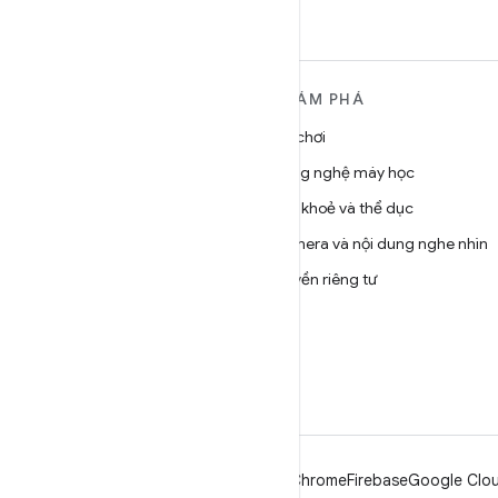
TÌM HIỂU THÊM VỀ
KHÁM PHÁ
ANDROID
Trò chơi
Android
Công nghệ máy học
Android dành cho doanh
Sức khoẻ và thể dục
nghiệp
Camera và nội dung nghe nhìn
Bảo mật
Quyền riêng tư
Source
5G
Tin tức
Blog
Podcast
Android
Chrome
Firebase
Google Clou