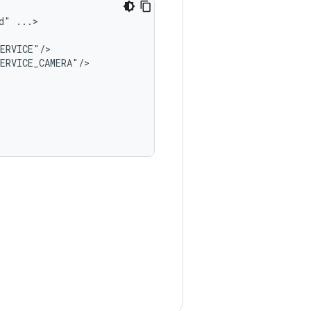
d"
...>

ERVICE_CAMERA"/>
