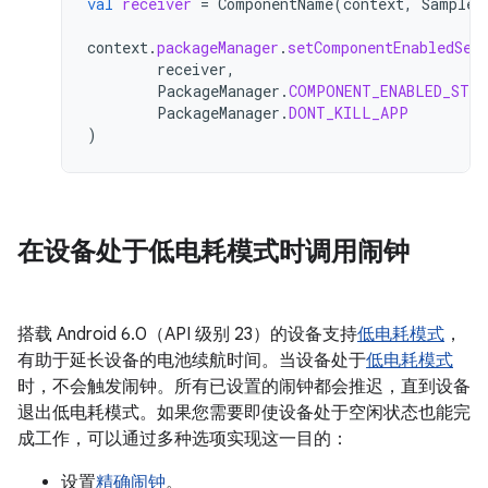
val
receiver
=
ComponentName
(
context
,
SampleB
context
.
packageManager
.
setComponentEnabledSet
receiver
,
PackageManager
.
COMPONENT_ENABLED_STAT
PackageManager
.
DONT_KILL_APP
)
在设备处于低电耗模式时调用闹钟
搭载 Android 6.0（API 级别 23）的设备支持
低电耗模式
，
有助于延长设备的电池续航时间。当设备处于
低电耗模式
时，不会触发闹钟。所有已设置的闹钟都会推迟，直到设备
退出低电耗模式。如果您需要即使设备处于空闲状态也能完
成工作，可以通过多种选项实现这一目的：
设置
精确闹钟
。