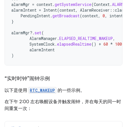
alarmMgr
=
context
.
getSystemService
(
Context
.
ALARM_
alarmIntent
=
Intent
(
context
,
AlarmReceiver
::
class
PendingIntent
.
getBroadcast
(
context
,
0
,
intent
,
}
alarmMgr
?.
set
(
AlarmManager
.
ELAPSED_REALTIME_WAKEUP
,
SystemClock
.
elapsedRealtime
()
+
60
*
1000
,
alarmIntent
)
“实时时钟”闹钟示例
以下是使用
RTC_WAKEUP
的一些示例。
在下午 2:00 左右唤醒设备并触发闹钟，并在每天的同一时
间重复一次：