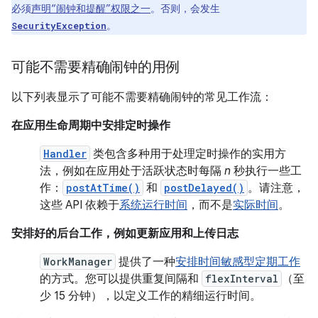
必须
声明“闹钟和提醒”权限之一
。否则，会发生
。
SecurityException
可能不需要精确闹钟的用例
以下列表显示了可能不需要精确闹钟的常见工作流：
在应用生命周期中安排定时操作
Handler
类包含多种用于处理定时操作的实用方
法，例如在应用处于活跃状态时每隔
n
秒执行一些工
作：
postAtTime()
和
postDelayed()
。请注意，
这些 API 依赖于
系统运行时间
，而不是
实际时间
。
安排好的后台工作，例如更新应用和上传日志
WorkManager
提供了一种
安排时间敏感型定期工作
的方式。您可以提供重复间隔和
flexInterval
（至
少 15 分钟），以定义工作的精细运行时间。