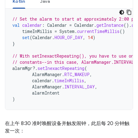
Kotlin
Java
// Set the alarm to start at approximately 2:00 p.
val
calendar
:
Calendar
=
Calendar
.
getInstance
().
ap
timeInMillis
=
System
.
currentTimeMillis
()
set
(
Calendar
.
HOUR_OF_DAY
,
14
)
}
// With setInexactRepeating(), you have to use one
// constants--in this case, AlarmManager.INTERVAL_
alarmMgr
?.
setInexactRepeating
(
AlarmManager
.
RTC_WAKEUP
,
calendar
.
timeInMillis
,
AlarmManager
.
INTERVAL_DAY
,
alarmIntent
)
在上午 8:30 准时唤醒设备并触发闹钟，此后每 20 分钟触
发一次：