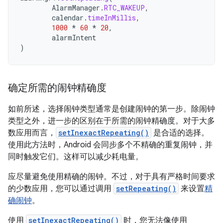
AlarmManager
.
RTC_WAKEUP
,
calendar
.
timeInMillis
,
1000
*
60
*
20
,
alarmIntent
)
确定所需的闹钟精确度
如前所述，选择闹钟类型通常是创建闹钟的第一步。除闹钟
类型之外，进一步的区别在于所需的闹钟精确度。对于大多
数应用而言，
setInexactRepeating()
是合适的选择。
使用此方法时，Android 会同步多个不精确的重复闹钟，并
同时触发它们。这样可以减少耗电量。
应尽量避免使用精确的闹钟。不过，对于具有严格时间要求
的少数应用，您可以通过调用
setRepeating()
来设置
精
确闹钟
。
使用
setInexactRepeating()
时，您无法像使用