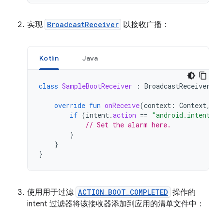
实现
BroadcastReceiver
以接收广播：
Kotlin
Java
class
SampleBootReceiver
:
BroadcastReceiver
(
override
fun
onReceive
(
context
:
Context
,
if
(
intent
.
action
==
"android.intent.
// Set the alarm here.
}
}
}
使用用于过滤
ACTION_BOOT_COMPLETED
操作的
intent 过滤器将该接收器添加到应用的清单文件中：