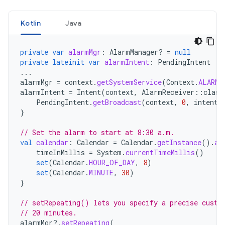
Kotlin
Java
private
var
alarmMgr
:
AlarmManager? 
=
null
private
lateinit
var
alarmIntent
:
PendingIntent
...
alarmMgr
=
context
.
getSystemService
(
Context
.
ALARM_
alarmIntent
=
Intent
(
context
,
AlarmReceiver
::
class
PendingIntent
.
getBroadcast
(
context
,
0
,
intent
,
}
// Set the alarm to start at 8:30 a.m.
val
calendar
:
Calendar
=
Calendar
.
getInstance
().
ap
timeInMillis
=
System
.
currentTimeMillis
()
set
(
Calendar
.
HOUR_OF_DAY
,
8
)
set
(
Calendar
.
MINUTE
,
30
)
}
// setRepeating() lets you specify a precise custo
// 20 minutes.
alarmMgr
?.
setRepeating
(