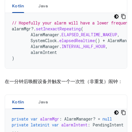
Kotlin
Java
// Hopefully your alarm will have a lower frequenc
alarmMgr
?.
setInexactRepeating
(
AlarmManager
.
ELAPSED_REALTIME_WAKEUP
,
SystemClock
.
elapsedRealtime
()
+
AlarmManag
AlarmManager
.
INTERVAL_HALF_HOUR
,
alarmIntent
)
在一分钟后唤醒设备并触发一个一次性（非重复）闹钟：
Kotlin
Java
private
var
alarmMgr
:
AlarmManager? 
=
null
private
lateinit
var
alarmIntent
:
PendingIntent
...