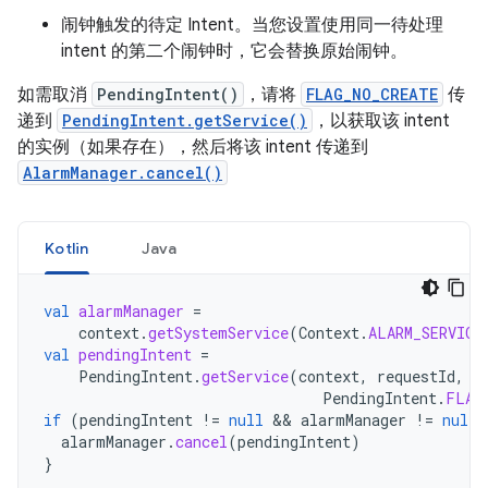
闹钟触发的待定 Intent。当您设置使用同一待处理
intent 的第二个闹钟时，它会替换原始闹钟。
如需取消
PendingIntent()
，请将
FLAG_NO_CREATE
传
递到
PendingIntent.getService()
，以获取该 intent
的实例（如果存在），然后将该 intent 传递到
AlarmManager.cancel()
Kotlin
Java
val
alarmManager
=
context
.
getSystemService
(
Context
.
ALARM_SERVICE
val
pendingIntent
=
PendingIntent
.
getService
(
context
,
requestId
,
i
PendingIntent
.
FLAG
if
(
pendingIntent
!=
null
 && 
alarmManager
!=
null
)
alarmManager
.
cancel
(
pendingIntent
)
}