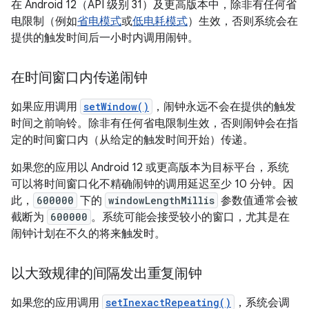
在 Android 12（API 级别 31）及更高版本中，除非有任何省
电限制（例如
省电模式
或
低电耗模式
）生效，否则系统会在
提供的触发时间后一小时内调用闹钟。
在时间窗口内传递闹钟
如果应用调用
setWindow()
，闹钟永远不会在提供的触发
时间之前响铃。除非有任何省电限制生效，否则闹钟会在指
定的时间窗口内（从给定的触发时间开始）传递。
如果您的应用以 Android 12 或更高版本为目标平台，系统
可以将时间窗口化不精确闹钟的调用延迟至少 10 分钟。因
此，
600000
下的
windowLengthMillis
参数值通常会被
截断为
600000
。系统可能会接受较小的窗口，尤其是在
闹钟计划在不久的将来触发时。
以大致规律的间隔发出重复闹钟
如果您的应用调用
setInexactRepeating()
，系统会调