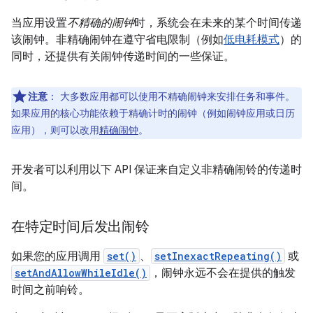
当应用设置
不精确的闹钟
时，系统会在未来的某个时间传递
该闹钟。非精确闹钟在遵守省电限制（例如
低电耗模式
）的
同时，还提供有关闹钟传递时间的一些保证。
注意
：
大多数应用都可以使用不精确闹钟来安排任务和事件。
如果应用的核心功能依赖于精确计时的闹钟（例如闹钟应用或日历
应用），则可以改用
精确闹钟
。
开发者可以利用以下 API 保证来自定义非精确闹铃的传递时
间。
在特定时间后发出闹铃
如果您的应用调用
set()
、
setInexactRepeating()
或
setAndAllowWhileIdle()
，闹钟永远不会在提供的触发
时间之前响铃。