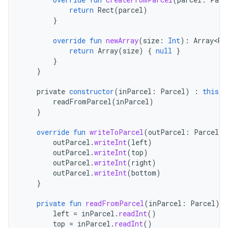
return
Rect
(
parcel
)
}
override
fun
newArray
(
size
:
Int
):
Array<Re
return
Array
(
size
)
{
null
}
}
}
private
constructor
(
inParcel
:
Parcel
)
:
this
()
readFromParcel
(
inParcel
)
}
override
fun
writeToParcel
(
outParcel
:
Parcel
,
outParcel
.
writeInt
(
left
)
outParcel
.
writeInt
(
top
)
outParcel
.
writeInt
(
right
)
outParcel
.
writeInt
(
bottom
)
}
private
fun
readFromParcel
(
inParcel
:
Parcel
)
{
left
=
inParcel
.
readInt
()
top
=
inParcel
.
readInt
()