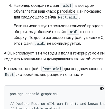
Наконец, создайте файл
.aidl
, в котором
объявляется ваш класс parcelable, как показано
для следующего файла
Rect.aidl
.
Если вы используете пользовательский процесс
сборки,
не
добавляйте файл
.aidl
в свою
сборку. Подобно заголовочному файлу в языке C,
этот файл
.aidl
не компилируется.
AIDL использует эти методы и поля в генерируемом им
коде для маршалинга и демаршалинга ваших объектов.
Например, вот файл
Rect.aidl
для создания класса
Rect
, который можно разделить на части:
package android.graphics;

// Declare Rect so AIDL can find it and knows that 
// the parcelable protocol.
