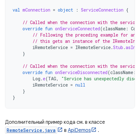
val
mConnection
=
object
:
ServiceConnection
{
// Called when the connection with the service 
override
fun
onServiceConnected
(
className
:
Com
// Following the preceding example for an 
// this gets an instance of the IRemoteInt
iRemoteService
=
IRemoteService
.
Stub
.
asInt
}
// Called when the connection with the service 
override
fun
onServiceDisconnected
(
className
:
Log
.
e
(
TAG
,
"Service has unexpectedly disco
iRemoteService
=
null
}
}
Дополнительный пример кода см. в классе
RemoteService.java
в
ApiDemos
.