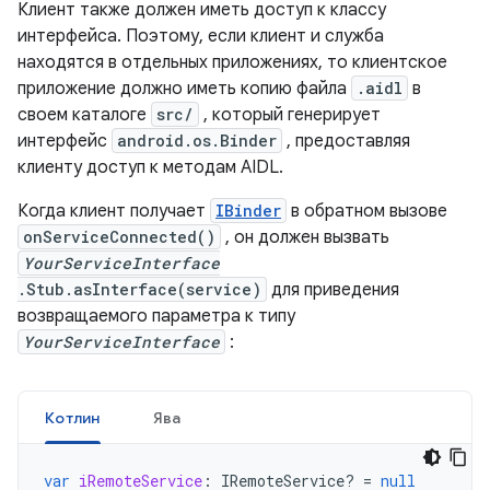
Клиент также должен иметь доступ к классу
интерфейса. Поэтому, если клиент и служба
находятся в отдельных приложениях, то клиентское
приложение должно иметь копию файла
.aidl
в
своем каталоге
src/
, который генерирует
интерфейс
android.os.Binder
, предоставляя
клиенту доступ к методам AIDL.
Когда клиент получает
IBinder
в обратном вызове
onServiceConnected()
, он должен вызвать
YourServiceInterface
.Stub.asInterface(service)
для приведения
возвращаемого параметра к типу
YourServiceInterface
:
Котлин
Ява
var
iRemoteService
:
IRemoteService? 
=
null