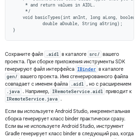
     * and return values in AIDL.

     */

    void basicTypes(int anInt, long aLong, boolean 
            double aDouble, String aString);

Сохраните файл
.aidl
в каталоге
src/
вашего
проекта. При сборке приложения инструменты SDK
генерируют файл интерфейса
IBinder
в каталоге
gen/
вашего проекта. Имя сгенерированного файла
совпадает с именем файла
.aidl
, но с расширением
.java
. Например,
IRemoteService.aidl
приводит к
IRemoteService.java
.
Если вы используете Android Studio, инкрементальная
сборка генерирует класс binder практически сразу.
Если вы не используете Android Studio, инструмент
Gradle генерирует класс binder в следующий раз, когда