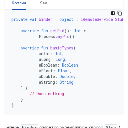
Котлин
Ява
private
val
binder
=
object
:
IRemoteService
.
Stub
(
override
fun
getPid
():
Int
=
Process
.
myPid
()
override
fun
basicTypes
(
anInt
:
Int
,
aLong
:
Long
,
aBoolean
:
Boolean
,
aFloat
:
Float
,
aDouble
:
Double
,
aString
:
String
)
{
// Does nothing.
}
}
Теперь
binder
является экземпляром класса
Stub
(