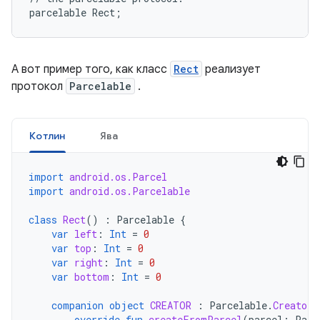
А вот пример того, как класс
Rect
реализует
протокол
Parcelable
.
Котлин
Ява
import
android.os.Parcel
import
android.os.Parcelable
class
Rect
()
:
Parcelable
{
var
left
:
Int
=
0
var
top
:
Int
=
0
var
right
:
Int
=
0
var
bottom
:
Int
=
0
companion
object
CREATOR
:
Parcelable
.
Creator<
override
fun
createFromParcel
(
parcel
:
Parc