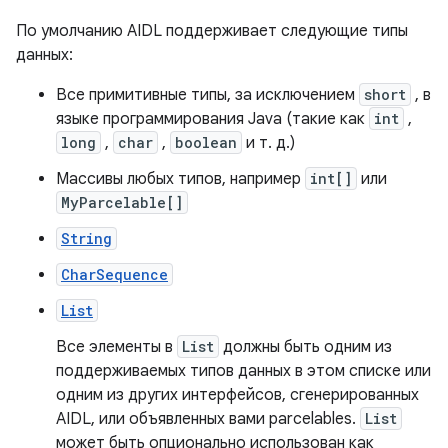
По умолчанию AIDL поддерживает следующие типы
данных:
Все примитивные типы, за исключением
short
, в
языке программирования Java (такие как
int
,
long
,
char
,
boolean
и т. д.)
Массивы любых типов, например
int[]
или
MyParcelable[]
String
CharSequence
List
Все элементы в
List
должны быть одним из
поддерживаемых типов данных в этом списке или
одним из других интерфейсов, сгенерированных
AIDL, или объявленных вами parcelables.
List
может быть опционально использован как