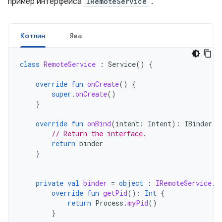
пример интерфейса
IRemoteService
.
Котлин
Ява
class
RemoteService
:
Service
()
{
override
fun
onCreate
()
{
super
.
onCreate
()
}
override
fun
onBind
(
intent
:
Intent
):
IBinder
{
// Return the interface.
return
binder
}
private
val
binder
=
object
:
IRemoteService
.
S
override
fun
getPid
():
Int
{
return
Process
.
myPid
()
}