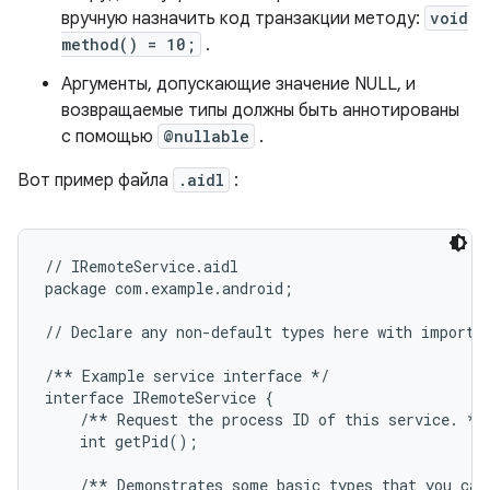
вручную назначить код транзакции методу:
void
method() = 10;
.
Аргументы, допускающие значение NULL, и
возвращаемые типы должны быть аннотированы
с помощью
@nullable
.
Вот пример файла
.aidl
:
// IRemoteService.aidl

package com.example.android;

// Declare any non-default types here with import s
/** Example service interface */

interface IRemoteService {

    /** Request the process ID of this service. */

    int getPid();

    /** Demonstrates some basic types that you can 