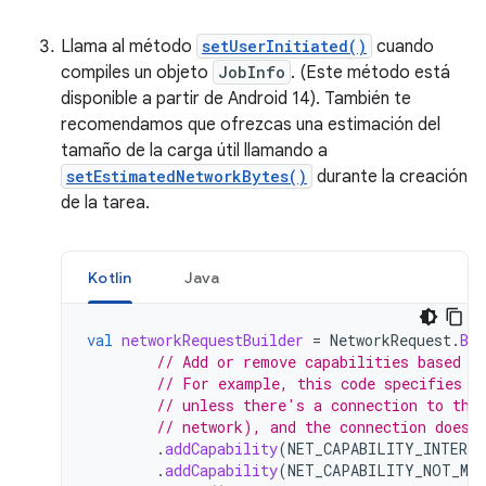
Llama al método
setUserInitiated()
cuando
compiles un objeto
JobInfo
. (Este método está
disponible a partir de Android 14). También te
recomendamos que ofrezcas una estimación del
tamaño de la carga útil llamando a
setEstimatedNetworkBytes()
durante la creación
de la tarea.
Kotlin
Java
val
networkRequestBuilder
=
NetworkRequest
.
Bui
// Add or remove capabilities based o
// For example, this code specifies t
// unless there's a connection to the
// network), and the connection doesn
.
addCapability
(
NET_CAPABILITY_INTERNE
.
addCapability
(
NET_CAPABILITY_NOT_MET