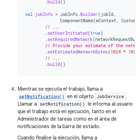
.
build
()
val
jobInfo
=
JobInfo
.
Builder
(
jobId
,
ComponentName
(
mContext
,
CustomT
// ...
.
setUserInitiated
(
true
)
.
setRequiredNetwork
(
networkRequestBui
// Provide your estimate of the netwo
.
setEstimatedNetworkBytes
(
1024
*
1024
// ...
.
build
()
Mientras se ejecuta el trabajo, llama a
setNotification()
en el objeto
JobService
.
Llamar a
setNotification()
le informa al usuario
que el trabajo está en ejecución, tanto en el
Administrador de tareas como en el área de
notificaciones de la barra de estado.
Cuando finalice la ejecución, llama a