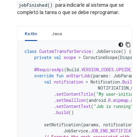
jobFinished()
para indicarle al sistema que se
completó la tarea o que se debe reprogramar.
Kotlin
Java
class
CustomTransferService
:
JobService
()
{
private
val
scope
=
CoroutineScope
(
Dispat
@RequiresApi
(
Build
.
VERSION_CODES
.
UPSIDE_D
override
fun
onStartJob
(
params
:
JobParame
val
notification
=
Notification
.
Builde
NOTIFICATION_CH
.
setContentTitle
(
"My user-initiat
.
setSmallIcon
(
android
.
R
.
mipmap
.
my
.
setContentText
(
"Job is running"
)
.
build
()
setNotification
(
params
,
notification
.
JobService
.
JOB_END_NOTIFICATI
// Execute the work associated with t