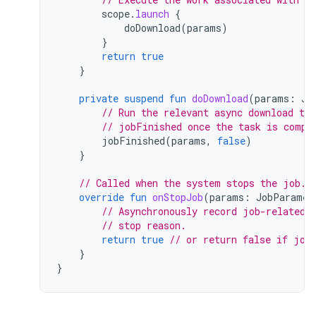
scope
.
launch
{
doDownload
(
params
)
}
return
true
}
private
suspend
fun
doDownload
(
params
:
Jo
// Run the relevant async download tas
// jobFinished once the task is compl
jobFinished
(
params
,
false
)
}
// Called when the system stops the job.
override
fun
onStopJob
(
params
:
JobParamet
// Asynchronously record job-related 
// stop reason.
return
true
// or return false if job
}
}