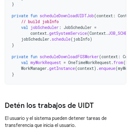
}
private
fun
scheduleDownloadUIDTJob
(
context
:
Conte
// build jobInfo
val
jobScheduler
:
JobScheduler
=
context
.
getSystemService
(
Context
.
JOB_SCHED
jobScheduler
.
schedule
(
jobInfo
)
}
private
fun
scheduleDownloadFGSWorker
(
context
:
Con
val
myWorkRequest
=
OneTimeWorkRequest
.
from
(
Do
WorkManager
.
getInstance
(
context
).
enqueue
(
myWor
}
Detén los trabajos de UIDT
El usuario y el sistema pueden detener tareas de
transferencia que inicia el usuario.