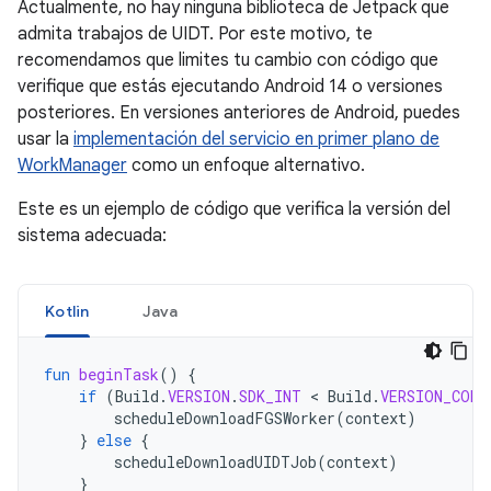
Actualmente, no hay ninguna biblioteca de Jetpack que
admita trabajos de UIDT. Por este motivo, te
recomendamos que limites tu cambio con código que
verifique que estás ejecutando Android 14 o versiones
posteriores. En versiones anteriores de Android, puedes
usar la
implementación del servicio en primer plano de
WorkManager
como un enfoque alternativo.
Este es un ejemplo de código que verifica la versión del
sistema adecuada:
Kotlin
Java
fun
beginTask
()
{
if
(
Build
.
VERSION
.
SDK_INT
<
Build
.
VERSION_CODE
scheduleDownloadFGSWorker
(
context
)
}
else
{
scheduleDownloadUIDTJob
(
context
)
}