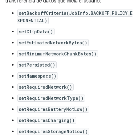
transferencia de datos que inicia el usuario:
setBackoffCriteria(JobInfo.BACKOFF_POLICY_E
XPONENTIAL)
setClipData()
setEstimatedNetworkBytes()
setMinimumNetworkChunkBytes()
setPersisted()
setNamespace()
setRequiredNetwork()
setRequiredNetworkType()
setRequiresBatteryNotLow()
setRequiresCharging()
setRequiresStorageNotLow()