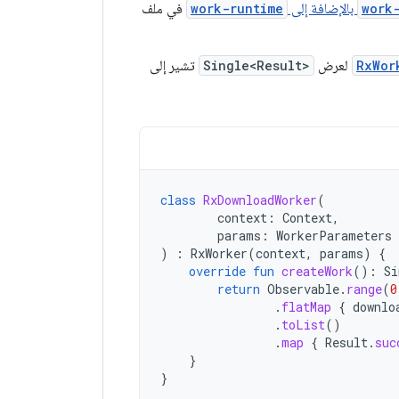
work
بالإضافة إلى
work-runtime
في ملف
RxWor
لعرض
Single<Result>
تشير إلى
class
RxDownloadWorker
(
context
:
Context
,
params
:
WorkerParameters
)
:
RxWorker
(
context
,
params
)
{
override
fun
createWork
():
Si
return
Observable
.
range
(
0
.
flatMap
{
downlo
.
toList
()
.
map
{
Result
.
suc
}
}