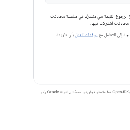
ّ الرجوع القيمة هي
مشترك
في سلسلة محادثات
محادثات اشتركت فيها.
جة إلى التعامل مع
توقفات العمل
بأي طريقة
. إنّ Java وOpenJDK هما علامتان تجاريتان مسجَّلتان لشركة Oracle و/أو