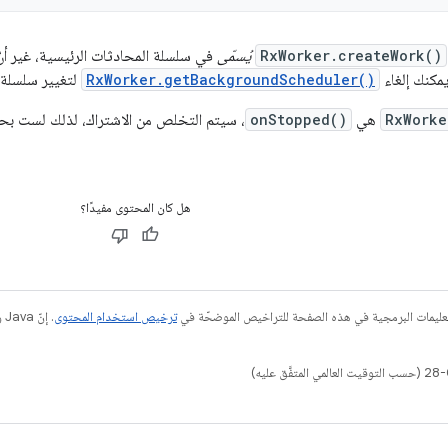
RxWorker.createWork()
يُسمّى
في سلسلة المحادثات الرئيسية، غير أن
يمكنك إلغاء
RxWorker.getBackgroundScheduler()
لتغيير سلسلة 
RxWorke
هي
onStopped()
، سيتم التخلص من الاشتراك، لذلك لست بحا
هل كان المحتوى مفيدًا؟
عليمات البرمجية في هذه الصفحة للتراخيص الموضحّة في
ترخيص استخدام المحتوى