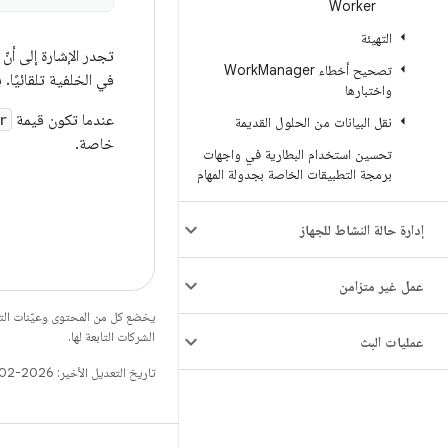
Worker
التهيئة
تجدر الإشارة إلى أنّ
تصحيح أخطاء Work
Manager
في الخلفية تلقائيًا. 
واختبارها
عندما تكون قيمة
r
نقل البيانات من الحلول القديمة
خاصة.
تحسين استخدام البطارية في واجهات
برمجة التطبيقات الخاصة بجدولة المهام
إدارة حالة النشاط للجهاز
عمل غير متزامن
يخضع كل من المحتوى وعيّنات الت
الشركات التابعة لها.
عمليات البث
تاريخ التعديل الأخير: 2026-02-28 (حسب التوقيت العالمي المتفَّق عليه)