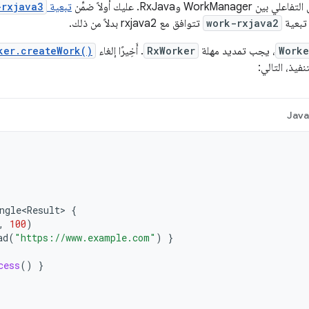
Wor وRxJava. عليك أولاً ضمِّن
تبعية
-rxjava3
work-rxjava2
تتوافق مع rxjava2 بدلاً من ذلك.
Worke
، يجب تمديد مهلة
RxWorker
. أَخِيرًا إلغاء
ker.createWork()
نفيذ، التالي:
Jav
ngle<Result>
{
,
100
)
ad
(
"https://www.example.com"
)
}
cess
()
}