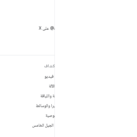
X
متابعة AndroidDev@ على X
مزيد من المعلومات حول نظام
استكشاف
التشغيل ANDROID
ألعاب فيديو
Android
تعلُم الآلة
Android for Enterprise
الصحة واللياقة
الأمان
الكاميرا والوسائط
المصدر
الخصوصية
الأخبار
شبكة الجيل الخامس
المدوّنة