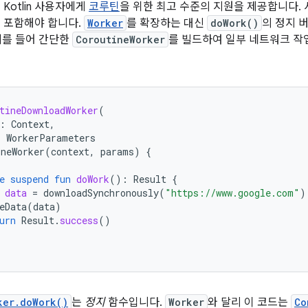
는 Kotlin 사용자에게
코루틴
을 위한 최고 수준의 지원을 제공합니다.
 포함해야 합니다.
Worker
를 확장하는 대신
doWork()
의 정지 
예를 들어 간단한
CoroutineWorker
를 빌드하여 일부 네트워크 작
tineDownloadWorker
(
:
Context
,
:
WorkerParameters
ineWorker
(
context
,
params
)
{
e
suspend
fun
doWork
():
Result
{
data
=
downloadSynchronously
(
"https://www.google.com"
)
eData
(
data
)
urn
Result
.
success
()
ker.doWork()
는
정지
함수입니다.
Worker
와 달리 이 코드는
Co