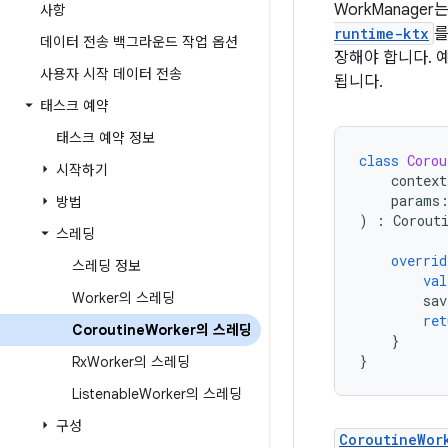
WorkManager
사항
runtime-ktx
를
데이터 전송 백그라운드 작업 옵션
장해야 합니다. 
사용자 시작 데이터 전송
됩니다.
태스크 예약
태스크 예약 정보
class
Corou
시작하기
context
params
방법
)
:
Corout
스레딩
overrid
스레딩 정보
val
Worker의 스레딩
sav
ret
Coroutine
Worker의 스레딩
}
}
Rx
Worker의 스레딩
Listenable
Worker의 스레딩
구성
CoroutineWor