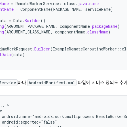
Name
=
RemoteWorkerService
::
class
.
java
.
name
ntName
=
ComponentName
(
PACKAGE_NAME
,
serviceName
)
ata
=
Data
.
Builder
()
ng
(
ARGUMENT_PACKAGE_NAME
,
componentName
.
packageName
)
ng
(
ARGUMENT_CLASS_NAME
,
componentName
.
className
)
imeWorkRequest
.
Builder
(
ExampleRemoteCoroutineWorker
::
cl
tData
(
data
)
Service
마다
AndroidManifest.xml
파일에 서비스 정의도 추가
..