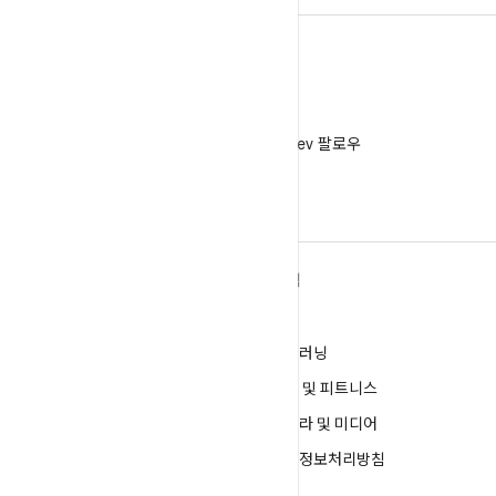
X
X에서 @AndroidDev 팔로우
ANDROID 자세히 알아보기
탐색
Android
게임
엔터프라이즈용 Android
머신러닝
보안
건강 및 피트니스
소스
카메라 및 미디어
뉴스
개인정보처리방침
블로그
5G