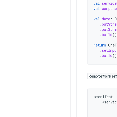
val
service
val
compone
val
data
:
D
.
putStri
.
putStri
.
build
()
return
OneT
.
setInpu
.
build
()
RemoteWorker
<manifest
.