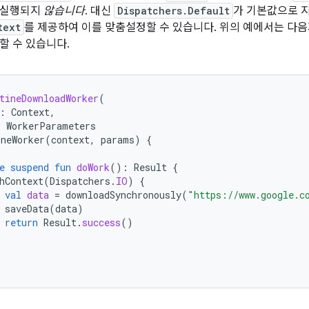
 실행되지
않습니다
. 대신
Dispatchers.Default
가 기본값으로 
text
를 제공하여 이를 맞춤설정할 수 있습니다. 위의 예에서는 다
할 수 있습니다.
tineDownloadWorker
(
:
Context
,
:
WorkerParameters
ineWorker
(
context
,
params
)
{
e
suspend
fun
doWork
():
Result
{
hContext
(
Dispatchers
.
IO
)
{
val
data
=
downloadSynchronously
(
"https://www.google.c
saveData
(
data
)
return
Result
.
success
()