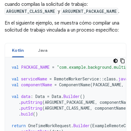
cuando compilas la solicitud de trabajo:
ARGUMENT_CLASS_NAME
y
ARGUMENT_PACKAGE_NAME
.
En el siguiente ejemplo, se muestra cómo compilar una
solicitud de trabajo vinculada a un proceso específico:
Kotlin
Java
val
PACKAGE_NAME
=
"com.example.background.multipr
val
serviceName
=
RemoteWorkerService
::
class
.
java
.
val
componentName
=
ComponentName
(
PACKAGE_NAME
,
se
val
data
:
Data
=
Data
.
Builder
()
.
putString
(
ARGUMENT_PACKAGE_NAME
,
componentName
.
putString
(
ARGUMENT_CLASS_NAME
,
componentName
.
c
.
build
()
return
OneTimeWorkRequest
.
Builder
(
ExampleRemoteCor