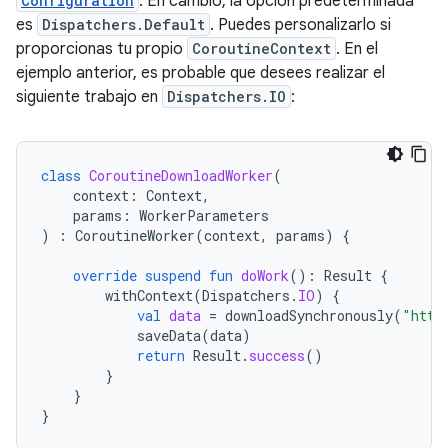
Configuration
. En cambio, la opción predeterminada
es
Dispatchers.Default
. Puedes personalizarlo si
proporcionas tu propio
CoroutineContext
. En el
ejemplo anterior, es probable que desees realizar el
siguiente trabajo en
Dispatchers.IO
:
class
CoroutineDownloadWorker
(
context
:
Context
,
params
:
WorkerParameters
)
:
CoroutineWorker
(
context
,
params
)
{
override
suspend
fun
doWork
():
Result
{
withContext
(
Dispatchers
.
IO
)
{
val
data
=
downloadSynchronously
(
"http
saveData
(
data
)
return
Result
.
success
()
}
}
}