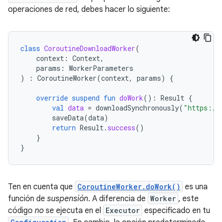
operaciones de red, debes hacer lo siguiente:
class
CoroutineDownloadWorker
(
context
:
Context
,
params
:
WorkerParameters
)
:
CoroutineWorker
(
context
,
params
)
{
override
suspend
fun
doWork
():
Result
{
val
data
=
downloadSynchronously
(
"https://
saveData
(
data
)
return
Result
.
success
()
}
}
Ten en cuenta que
CoroutineWorker.doWork()
es una
función de
suspensión
. A diferencia de
Worker
, este
código
no
se ejecuta en el
Executor
especificado en tu