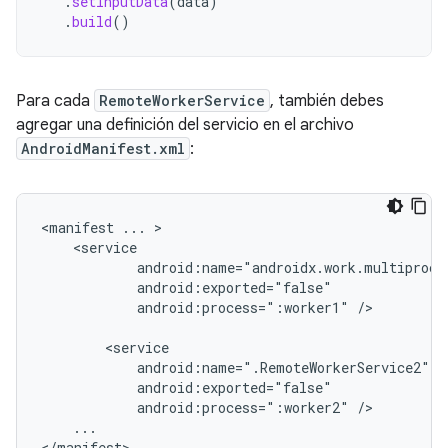
.
setInputData
(
data
)
.
build
()
Para cada
RemoteWorkerService
, también debes
agregar una definición del servicio en el archivo
AndroidManifest.xml
:
<manifest
...
android:process=":worker1"
/>

android:process=":worker2"
...

</manifest>