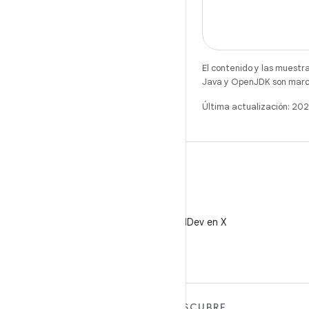
El contenido y las muestr
Java y OpenJDK son marca
Última actualización: 2
X
Sigue a @AndroidDev en X
MÁS ANDROID
DESCUBRE