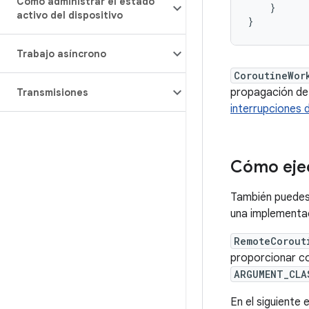
Cómo administrar el estado
}
activo del dispositivo
}
Trabajo asíncrono
CoroutineWor
propagación de 
Transmisiones
interrupciones 
Cómo ejec
También puedes 
una implementa
RemoteCorout
proporcionar co
ARGUMENT_CLA
En el siguiente