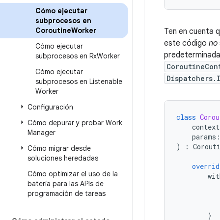
Cómo ejecutar
subprocesos en
Coroutine
Worker
Ten en cuenta 
este código
no
Cómo ejecutar
predeterminad
subprocesos en Rx
Worker
CoroutineCon
Cómo ejecutar
Dispatchers.
subprocesos en Listenable
Worker
Configuración
class
Corou
Cómo depurar y probar Work
context
Manager
params
)
:
Corout
Cómo migrar desde
soluciones heredadas
overrid
Cómo optimizar el uso de la
wit
batería para las APIs de
programación de tareas
}