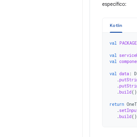
específico:
Kotlin
val
PACKAGE
val
service
val
compone
val
data
:
D
.
putStri
.
putStri
.
build
()
return
OneT
.
setInpu
.
build
()