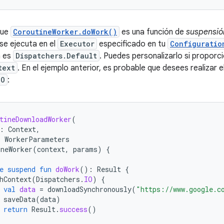
que
CoroutineWorker.doWork()
es una función de
suspensió
se ejecuta en el
Executor
especificado en tu
Configuratio
a es
Dispatchers.Default
. Puedes personalizarlo si proporc
text
. En el ejemplo anterior, es probable que desees realizar e
IO
:
tineDownloadWorker
(
:
Context
,
:
WorkerParameters
ineWorker
(
context
,
params
)
{
e
suspend
fun
doWork
():
Result
{
hContext
(
Dispatchers
.
IO
)
{
val
data
=
downloadSynchronously
(
"https://www.google.c
saveData
(
data
)
return
Result
.
success
()