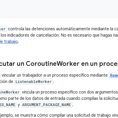
ker
controla las detenciones automáticamente mediante la can
los indicadores de cancelación. No es necesario que hagas nad
de trabajo
.
utar un Coroutine
Worker en un proce
vincular un trabajador a un proceso específico mediante
Rem
ción de
ListenableWorker
.
ineWorker
vincula un proceso específico con dos argumentos
mo parte de los datos de entrada cuando compilas la solicitud
SS_NAME
y
ARGUMENT_PACKAGE_NAME
.
 ejemplo, se muestra cómo compilar una solicitud de trabajo vi