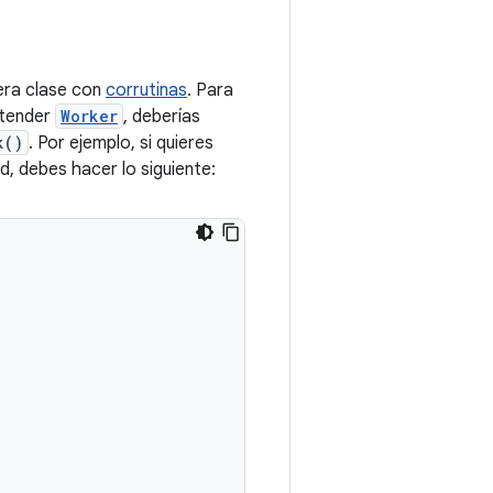
era clase con
corrutinas
. Para
xtender
Worker
, deberías
k()
. Por ejemplo, si quieres
d, debes hacer lo siguiente: