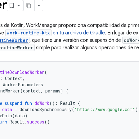
r
os de Kotlin, WorkManager proporciona compatibilidad de prim
uye
work-runtime-ktx
en tu archivo de Gradle
. En lugar de e
utineWorker
, que tiene una versión con suspensión de
doWor
routineWorker
simple para realizar algunas operaciones de re
tineDownloadWorker
(
:
Context
,
:
WorkerParameters
ineWorker
(
context
,
params
)
{
e
suspend
fun
doWork
():
Result
{
data
=
downloadSynchronously
(
"https://www.google.com"
)
eData
(
data
)
urn
Result
.
success
()