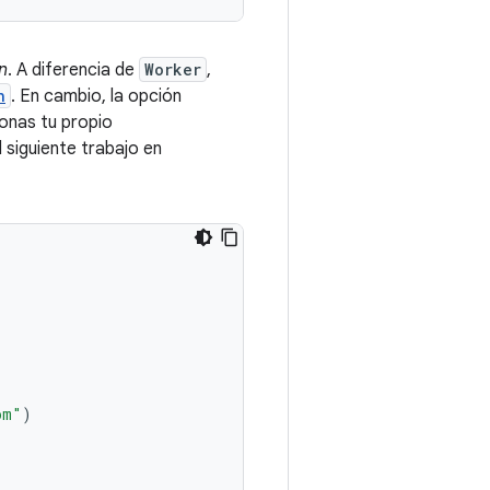
n
. A diferencia de
Worker
,
n
. En cambio, la opción
ionas tu propio
l siguiente trabajo en
om"
)