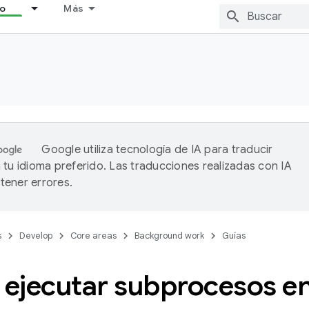
lo
Más
Google utiliza tecnología de IA para traducir
 tu idioma preferido. Las traducciones realizadas con IA
ener errores.
s
Develop
Core areas
Background work
Guías
ejecutar subprocesos en