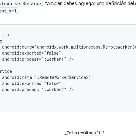
oteWorkerService
, también debes agregar una definición del 
est.xml
:
..
android:process=":worker1"
/>

android:process=":worker2"
¿Te ha resultado útil?