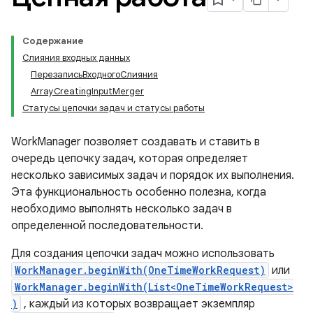
Содержание
Слияния входных данных
ПерезаписьВходногоСлияния
ArrayCreatingInputMerger
Статусы цепочки задач и статусы работы
WorkManager позволяет создавать и ставить в
очередь цепочку задач, которая определяет
несколько зависимых задач и порядок их выполнения.
Эта функциональность особенно полезна, когда
необходимо выполнять несколько задач в
определенной последовательности.
Для создания цепочки задач можно использовать
WorkManager.beginWith(OneTimeWorkRequest)
или
WorkManager.beginWith(List<OneTimeWorkRequest>
)
, каждый из которых возвращает экземпляр