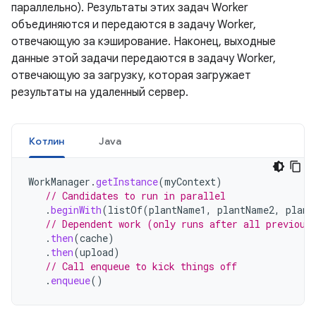
параллельно). Результаты этих задач Worker
объединяются и передаются в задачу Worker,
отвечающую за кэширование. Наконец, выходные
данные этой задачи передаются в задачу Worker,
отвечающую за загрузку, которая загружает
результаты на удаленный сервер.
Котлин
Java
WorkManager
.
getInstance
(
myContext
)
// Candidates to run in parallel
.
beginWith
(
listOf
(
plantName1
,
plantName2
,
plant
// Dependent work (only runs after all previous
.
then
(
cache
)
.
then
(
upload
)
// Call enqueue to kick things off
.
enqueue
()