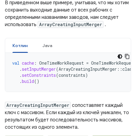
В приведенном выше примере, учитывая, что мы хотим
сохранить выходные данные от всех рабочих с
определенными названиями заводов, нам следует
использовать
ArrayCreatingInputMerger
.
Котлин
Java
val
cache
:
OneTimeWorkRequest
=
OneTimeWorkRequest
.
setInputMerger
(
ArrayCreatingInputMerger
::
class
.
setConstraints
(
constraints
)
.
build
()
ArrayCreatingInputMerger
сопоставляет каждый
ключ с массивом. Если каждый из ключей уникален, то
результатом будет последовательность массивов,
состоящих из одного элемента.