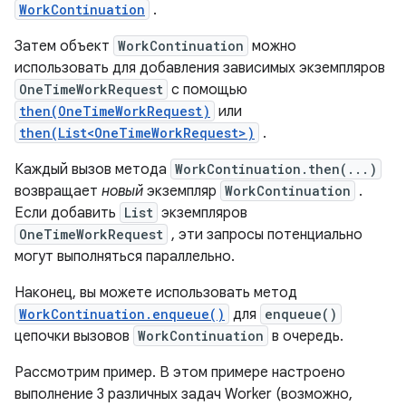
WorkContinuation
.
Затем объект
WorkContinuation
можно
использовать для добавления зависимых экземпляров
OneTimeWorkRequest
с помощью
then(OneTimeWorkRequest)
или
then(List<OneTimeWorkRequest>)
.
Каждый вызов метода
WorkContinuation.then(...)
возвращает
новый
экземпляр
WorkContinuation
.
Если добавить
List
экземпляров
OneTimeWorkRequest
, эти запросы потенциально
могут выполняться параллельно.
Наконец, вы можете использовать метод
WorkContinuation.enqueue()
для
enqueue()
цепочки вызовов
WorkContinuation
в очередь.
Рассмотрим пример. В этом примере настроено
выполнение 3 различных задач Worker (возможно,