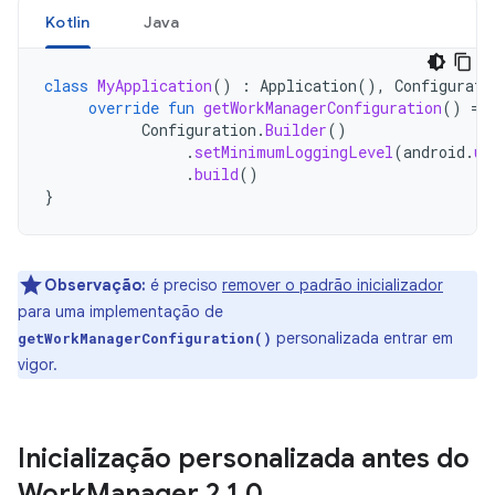
Kotlin
Java
class
MyApplication
()
:
Application
(),
Configurati
override
fun
getWorkManagerConfiguration
()
=
Configuration
.
Builder
()
.
setMinimumLoggingLevel
(
android
.
ut
.
build
()
}
Observação:
é preciso
remover o padrão inicializador
para uma implementação de
personalizada entrar em
getWorkManagerConfiguration()
vigor.
Inicialização personalizada antes do
Work
Manager 2
.
1
.
0