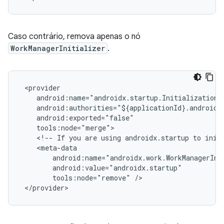
Caso contrário, remova apenas o nó
WorkManagerInitializer
.
<!--
If
you
are
using
androidx.startup
to
init
tools:node="remove"