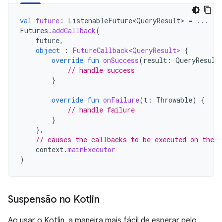
val
future
:
ListenableFuture<QueryResult>
=
...
Futures
.
addCallback
(
future
,
object
:
FutureCallback<QueryResult>
{
override
fun
onSuccess
(
result
:
QueryResult
// handle success
}
override
fun
onFailure
(
t
:
Throwable
)
{
// handle failure
}
},
// causes the callbacks to be executed on the 
context
.
mainExecutor
)
Suspensão no Kotlin
Ao usar o Kotlin, a maneira mais fácil de esperar pelo