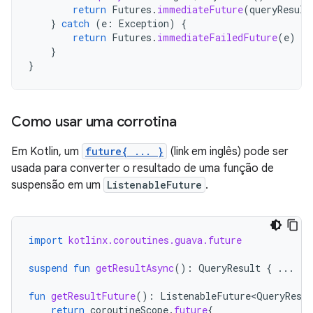
return
Futures
.
immediateFuture
(
queryResult
}
catch
(
e
:
Exception
)
{
return
Futures
.
immediateFailedFuture
(
e
)
}
}
Como usar uma corrotina
Em Kotlin, um
future{ ... }
(link em inglês) pode ser
usada para converter o resultado de uma função de
suspensão em um
ListenableFuture
.
import
kotlinx.coroutines.guava.future
suspend
fun
getResultAsync
():
QueryResult
{
...
}
fun
getResultFuture
():
ListenableFuture<QueryResul
return
coroutineScope
.
future
{