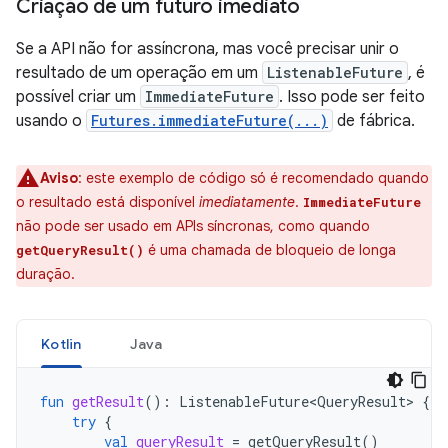
Criação de um futuro imediato
Se a API não for assíncrona, mas você precisar unir o
resultado de um operação em um
ListenableFuture
, é
possível criar um
ImmediateFuture
. Isso pode ser feito
usando o
Futures.immediateFuture(...)
de fábrica.
Aviso
:
este exemplo de código só é recomendado quando
o resultado está disponível
imediatamente
.
ImmediateFuture
não pode ser usado em APIs síncronas, como quando
é uma chamada de bloqueio de longa
getQueryResult()
duração.
Kotlin
Java
fun
getResult
():
ListenableFuture<QueryResult>
{
try
{
val
queryResult
=
getQueryResult
()