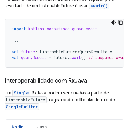
resultado de um ListenableFuture é usar
await()
.
import
kotlinx.coroutines.guava.await
...
val
future
:
ListenableFuture<QueryResult>
=
...
val
queryResult
=
future
.
await
()
// suspends await
Interoperabilidade com Rx
Java
Um
Single
RxJava podem ser criadas a partir de
ListenableFuture
, registrando callbacks dentro de
SingleEmitter
Kotlin
Java