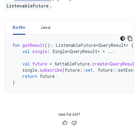
ListenableFuture
.
Kotlin
Java
fun
getResult
():
ListenableFuture<QueryResult>
{
val
single
:
Single<QueryResult>
=
...
val
future
=
SettableFuture
.
create<QueryResult
single
.
subscribe
(
future
::
set
,
future
::
setExcep
return
future
}
Isso foi útil?