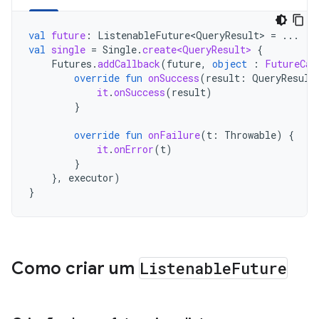
val
future
:
ListenableFuture<QueryResult>
=
...
val
single
=
Single
.
create<QueryResult>
{
Futures
.
addCallback
(
future
,
object
:
FutureCal
override
fun
onSuccess
(
result
:
QueryResult
it
.
onSuccess
(
result
)
}
override
fun
onFailure
(
t
:
Throwable
)
{
it
.
onError
(
t
)
}
},
executor
)
}
Como criar um
Listenable
Future