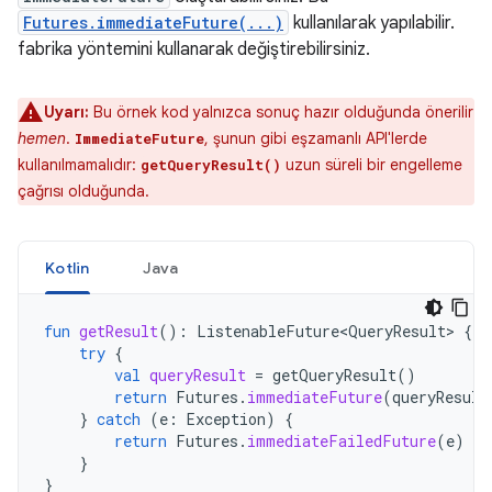
Futures.immediateFuture(...)
kullanılarak yapılabilir.
fabrika yöntemini kullanarak değiştirebilirsiniz.
Uyarı:
Bu örnek kod yalnızca sonuç hazır olduğunda önerilir
hemen
.
, şunun gibi eşzamanlı API'lerde
ImmediateFuture
kullanılmamalıdır:
uzun süreli bir engelleme
getQueryResult()
çağrısı olduğunda.
Kotlin
Java
fun
getResult
():
ListenableFuture<QueryResult>
{
try
{
val
queryResult
=
getQueryResult
()
return
Futures
.
immediateFuture
(
queryResult
}
catch
(
e
:
Exception
)
{
return
Futures
.
immediateFailedFuture
(
e
)
}
}