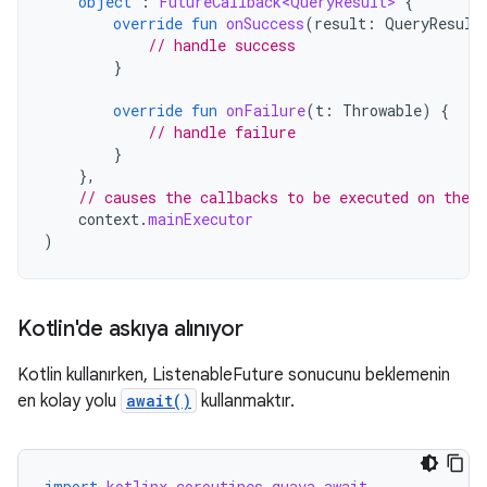
object
:
FutureCallback<QueryResult>
{
override
fun
onSuccess
(
result
:
QueryResult
// handle success
}
override
fun
onFailure
(
t
:
Throwable
)
{
// handle failure
}
},
// causes the callbacks to be executed on the 
context
.
mainExecutor
)
Kotlin'de askıya alınıyor
Kotlin kullanırken, ListenableFuture sonucunu beklemenin
en kolay yolu
await()
kullanmaktır.
import
kotlinx.coroutines.guava.await