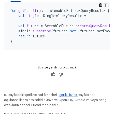
fun
getResult
():
ListenableFuture<QueryResult>
{
val
single
:
Single<QueryResult>
=
...
val
future
=
SettableFuture
.
create<QueryResult
single
.
subscribe
(
future
::
set
,
future
::
setExcep
return
future
}
Bu size yardımcı oldu mu?
Bu sayfadaki içerik ve kod örnekleri,
İçerik Lisansı
sayfasında
açıklanan lisanslara tabidir. Java ve OpenJDK, Oracle ve/veya satış
ortaklarının tescilli ticari markasıdır.