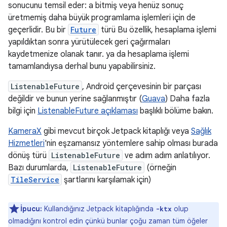
sonucunu temsil eder: a bitmiş veya henüz sonuç
üretmemiş daha büyük programlama işlemleri için de
geçerlidir. Bu bir
Future
türü Bu özellik, hesaplama işlemi
yapıldıktan sonra yürütülecek geri çağırmaları
kaydetmenize olanak tanır. ya da hesaplama işlemi
tamamlandıysa derhal bunu yapabilirsiniz.
ListenableFuture
, Android çerçevesinin bir parçası
değildir ve bunun yerine sağlanmıştır (
Guava
) Daha fazla
bilgi için
ListenableFuture açıklaması
başlıklı bölüme bakın.
KameraX
gibi mevcut birçok Jetpack kitaplığı veya
Sağlık
Hizmetleri
'nin eşzamansız yöntemlere sahip olması burada
dönüş türü
ListenableFuture
ve adım adım anlatılıyor.
Bazı durumlarda,
ListenableFuture
(örneğin
TileService
şartlarını karşılamak için)
İpucu:
Kullandığınız Jetpack kitaplığında
olup
-ktx
olmadığını kontrol edin çünkü bunlar çoğu zaman tüm öğeler