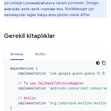
için yerleşik
tabanlı yöntemler. Örneğin,
ListenableFuture
, WorkManager için
androidx.work:work-runtime-ktx
sarmalayıcılar sağlar Askıya alma işlevleri olarak API'ler
Gerekli kitaplıklar
Groovy
Kotlin
dependencies
{
implementation
"com.google.guava:guava:31.0.1-
// To use CallbackToFutureAdapter
implementation
"androidx.concurrent:concurrent
// Kotlin
implementation
"org.jetbrains.kotlinx:kotlinx-
}