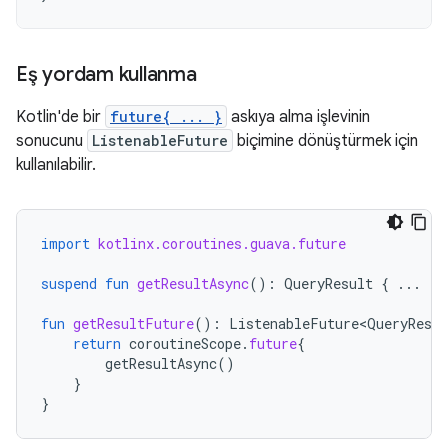
Eş yordam kullanma
Kotlin'de bir
future{ ... }
askıya alma işlevinin
sonucunu
ListenableFuture
biçimine dönüştürmek için
kullanılabilir.
import
kotlinx.coroutines.guava.future
suspend
fun
getResultAsync
():
QueryResult
{
...
}
fun
getResultFuture
():
ListenableFuture<QueryResul
return
coroutineScope
.
future
{
getResultAsync
()
}
}