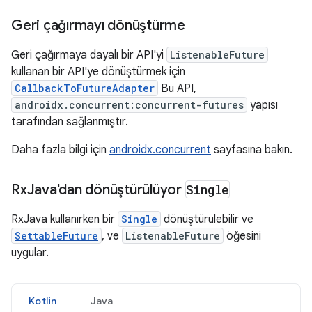
Geri çağırmayı dönüştürme
Geri çağırmaya dayalı bir API'yi
ListenableFuture
kullanan bir API'ye dönüştürmek için
CallbackToFutureAdapter
Bu API,
androidx.concurrent:concurrent-futures
yapısı
tarafından sağlanmıştır.
Daha fazla bilgi için
androidx.concurrent
sayfasına bakın.
Rx
Java'dan dönüştürülüyor
Single
RxJava kullanırken bir
Single
dönüştürülebilir ve
SettableFuture
, ve
ListenableFuture
öğesini
uygular.
Kotlin
Java