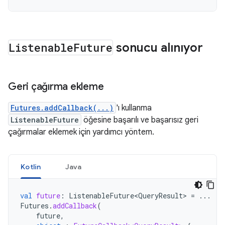
Listenable
Future
sonucu alınıyor
Geri çağırma ekleme
Futures.addCallback(...)
'ı kullanma
ListenableFuture
öğesine başarılı ve başarısız geri
çağırmalar eklemek için yardımcı yöntem.
Kotlin
Java
val
future
:
ListenableFuture<QueryResult>
=
...
Futures
.
addCallback
(
future
,