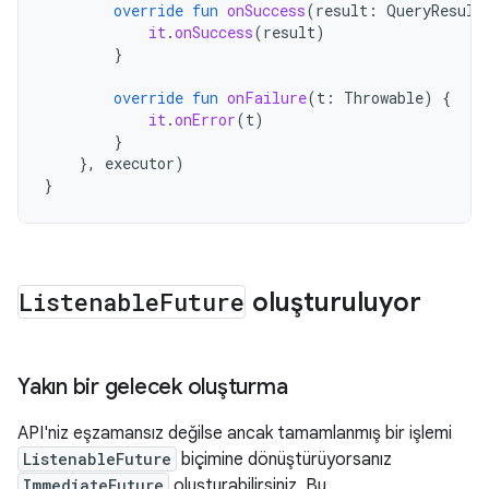
override
fun
onSuccess
(
result
:
QueryResult
it
.
onSuccess
(
result
)
}
override
fun
onFailure
(
t
:
Throwable
)
{
it
.
onError
(
t
)
}
},
executor
)
}
Listenable
Future
oluşturuluyor
Yakın bir gelecek oluşturma
API'niz eşzamansız değilse ancak tamamlanmış bir işlemi
ListenableFuture
biçimine dönüştürüyorsanız
ImmediateFuture
oluşturabilirsiniz. Bu