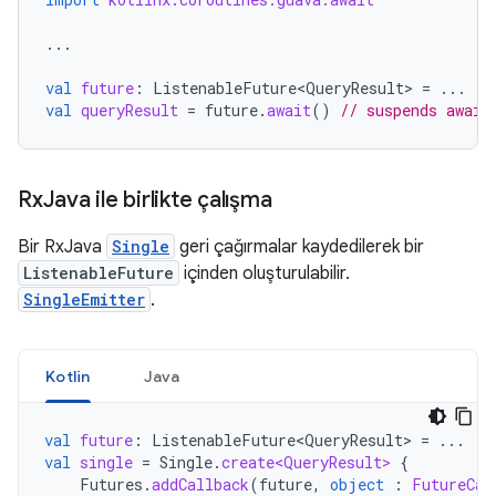
...
val
future
:
ListenableFuture<QueryResult>
=
...
val
queryResult
=
future
.
await
()
// suspends await
Rx
Java ile birlikte çalışma
Bir RxJava
Single
geri çağırmalar kaydedilerek bir
ListenableFuture
içinden oluşturulabilir.
SingleEmitter
.
Kotlin
Java
val
future
:
ListenableFuture<QueryResult>
=
...
val
single
=
Single
.
create<QueryResult>
{
Futures
.
addCallback
(
future
,
object
:
FutureCal