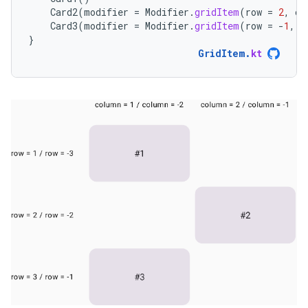
Card2
(
modifier
=
Modifier
.
gridItem
(
row
=
2
,
co
Card3
(
modifier
=
Modifier
.
gridItem
(
row
=
-
1
,
c
}
GridItem
.
kt