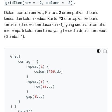
gridItem(row = -2, column = -2)
.
Dalam contoh berikut, Kartu
#2
ditempatkan di baris
kedua dan kolom kedua. Kartu
#3
ditetapkan ke baris
terakhir (diindeks berdasarkan -1), yang secara otomatis
menempati kolom pertama yang tersedia di jalur tersebut
(Gambar 1).
Grid
(
config
=
{
repeat
(
2
)
{
column
(
160.
dp
)
}
repeat
(
3
)
{
row
(
90.
dp
)
}
gap
(
8.
dp
)
}
)
{
Card1
()