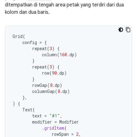
ditempatkan di tengah area petak yang terdiri dari dua
kolom dan dua baris.
Grid
(
config
=
{
repeat
(
3
)
{
column
(
160.
dp
)
}
repeat
(
3
)
{
row
(
90.
dp
)
}
rowGap
(
8.
dp
)
columnGap
(
8.
dp
)
},
)
{
Text
(
text
=
"#1"
,
modifier
=
Modifier
.
gridItem
(
rowSpan
=
2
,