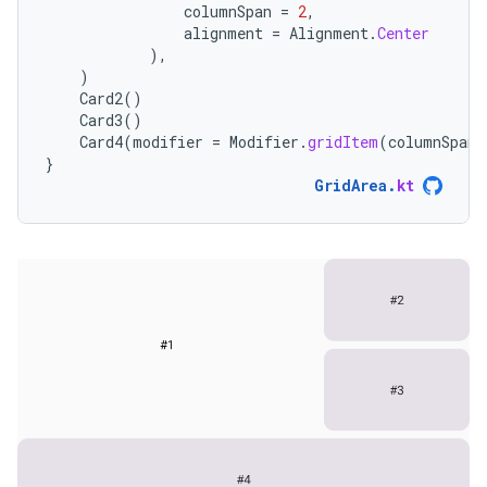
columnSpan
=
2
,
alignment
=
Alignment
.
Center
),
)
Card2
()
Card3
()
Card4
(
modifier
=
Modifier
.
gridItem
(
columnSpan
}
GridArea
.
kt