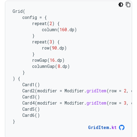
Grid
(
config
=
{
repeat
(
2
)
{
column
(
160.
dp
)
}
repeat
(
3
)
{
row
(
90.
dp
)
}
rowGap
(
16.
dp
)
columnGap
(
8.
dp
)
}
)
{
Card1
()
Card2
(
modifier
=
Modifier
.
gridItem
(
row
=
2
,
co
Card3
()
Card4
(
modifier
=
Modifier
.
gridItem
(
row
=
3
,
co
Card5
()
Card6
()
}
GridItem
.
kt