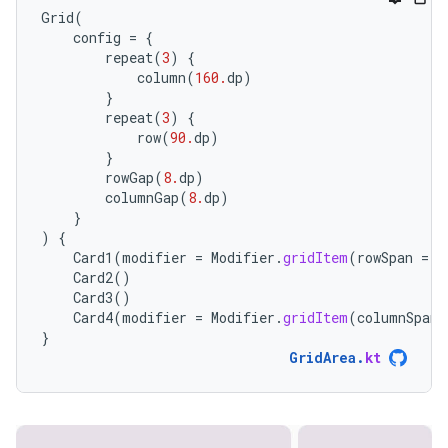
Grid
(
config
=
{
repeat
(
3
)
{
column
(
160.
dp
)
}
repeat
(
3
)
{
row
(
90.
dp
)
}
rowGap
(
8.
dp
)
columnGap
(
8.
dp
)
}
)
{
Card1
(
modifier
=
Modifier
.
gridItem
(
rowSpan
=
2
Card2
()
Card3
()
Card4
(
modifier
=
Modifier
.
gridItem
(
columnSpan
}
GridArea
.
kt