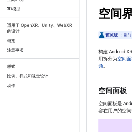
3D模型
空间
适用于 Open
XR、Unity、Web
XR
的设计
预览版
：目前
概览
注意事项
构建 Andro
用拆分为
空间面
频
。
样式
比例、样式和视觉设计
动作
空间面板
空间面板是 An
容在用户的空间