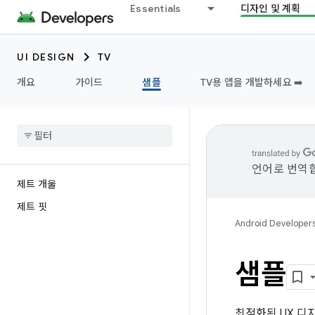
Essentials
디자인 및 계획
UI DESIGN
TV
개요
가이드
샘플
TV용 앱을 개발하세요 ➡️
언어로 번역합
제트 개울
제트 핏
Android Developer
샘플
최적화된 UX 디