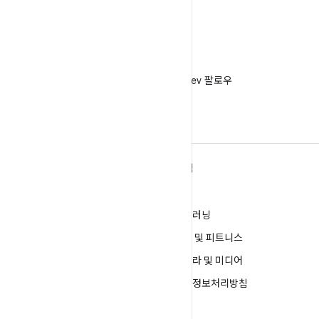
X
X에서 @AndroidDev 팔로우
ANDROID 자세히 알아보기
탐색
Android
게임
엔터프라이즈용 Android
머신러닝
보안
건강 및 피트니스
소스
카메라 및 미디어
뉴스
개인정보처리방침
블로그
5G