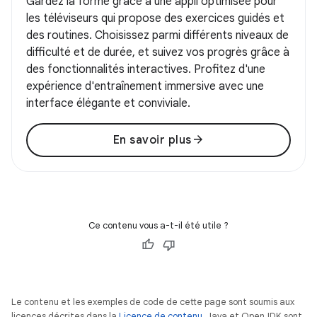
Gardez la forme grâce à une appli optimisée pour
les téléviseurs qui propose des exercices guidés et
des routines. Choisissez parmi différents niveaux de
difficulté et de durée, et suivez vos progrès grâce à
des fonctionnalités interactives. Profitez d'une
expérience d'entraînement immersive avec une
interface élégante et conviviale.
arrow_forward
En savoir plus
Ce contenu vous a-t-il été utile ?
Le contenu et les exemples de code de cette page sont soumis aux
licences décrites dans la
Licence de contenu
. Java et OpenJDK sont