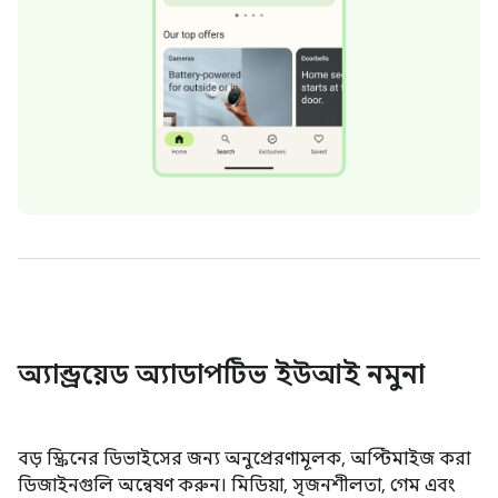
অ্যান্ড্রয়েড অ্যাডাপটিভ ইউআই নমুনা
বড় স্ক্রিনের ডিভাইসের জন্য অনুপ্রেরণামূলক, অপ্টিমাইজ করা
ডিজাইনগুলি অন্বেষণ করুন। মিডিয়া, সৃজনশীলতা, গেম এবং