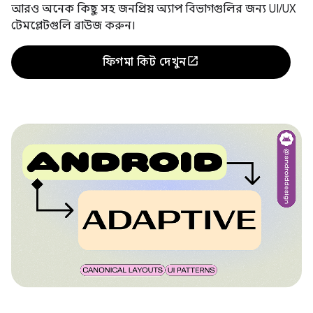
আরও অনেক কিছু সহ জনপ্রিয় অ্যাপ বিভাগগুলির জন্য UI/UX
টেমপ্লেটগুলি ব্রাউজ করুন।
ফিগমা কিট দেখুন