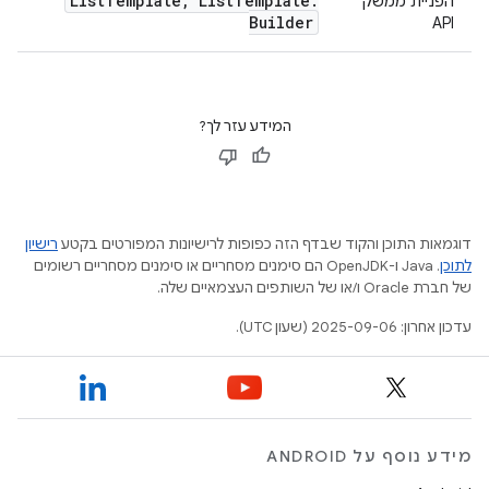
List
Template
,
List
Template
.
הפניית ממשק
Builder
API
המידע עזר לך?
דוגמאות התוכן והקוד שבדף הזה כפופות לרישיונות המפורטים בקטע
רישיון
לתוכן
.‏ Java ו-OpenJDK הם סימנים מסחריים או סימנים מסחריים רשומים
של חברת Oracle ו/או של השותפים העצמאיים שלה.
עדכון אחרון: 2025-09-06 (שעון UTC).
מידע נוסף על ANDROID