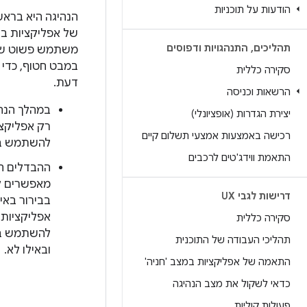
הודעות על תוכניות
הנהיגה היא בראש
של אפליקציות ב
תהליכים
,
התנהגויות ודפוסים
משתמש פשוט שק
במבט חטוף, כדי 
סקירה כללית
דעת.
הרשאות וכניסה
במהלך הנהי
יצירת הגדרות (אופציונלי)
רק אפליקצ
רכישה באמצעות אמצעי תשלום קיים
להשתמש בה
התאמת ווידג'טים לרכבים
ההבדלים הח
מאפשרים 
דרישות לגבי UX
בבירור באיל
אפליקציות
סקירה כללית
להשתמש בז
תהליכי העבודה של התוכנית
ובאילו לא.
התאמה של אפליקציות במצב 'חניה'
כדאי לשקול את מצב הנהיגה
פעולות קוליות