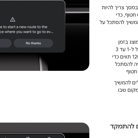
מסך צריך להיות
חטוף, כדי
המשיך להסתכל על
צג בזמן
נהיגה מוגבל ל-1 עד 3
שורות ול-120 תווים כדי
ה להסתכל
חטוף
לים להמשיך
קום שבו
ם להתמקד