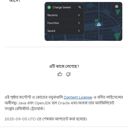
আসে।
এটি কাজে লেগেছে?
এই পৃষ্ঠার কন্টেন্ট ও কোডের নমুনাগুলি
Content License
-এ বর্ণিত লাইসেন্সের
অধীনস্থ। Java এবং OpenJDK হল Oracle এবং/অথবা তার অ্যাফিলিয়েট
সংস্থার রেজিস্টার্ড ট্রেডমার্ক।
2025-09-05 UTC-তে শেষবার আপডেট করা হয়েছে।