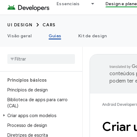
Essenciais
Design e plan
UI DESIGN
CARS
Visão geral
Guias
Kit de design
conteúdos p
Princípios básicos
podem ter e
Princípios de design
Biblioteca de apps para carro
Android Developer
(CAL)
Criar apps com modelos
Criar 
Processo de design
Diretrizes de escrita