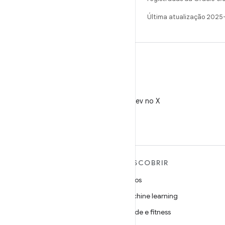
Última atualização 2025
X
Siga @AndroidDev no X
MAIS SOBRE O ANDROID
DESCOBRIR
Android
Jogos
Android para empresas
Machine learning
Segurança
Saúde e fitness