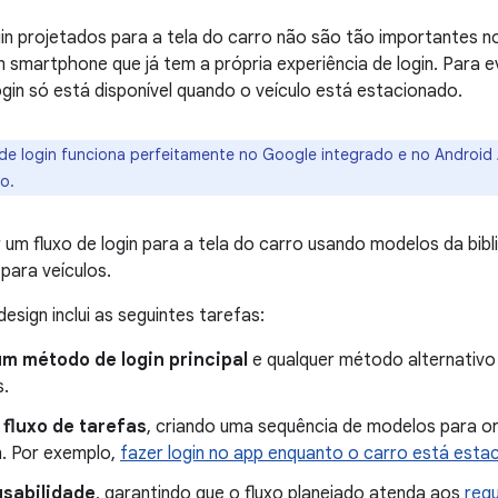
gin projetados para a tela do carro não são tão importantes n
 smartphone que já tem a própria experiência de login. Para e
ogin só está disponível quando o veículo está estacionado.
 de login funciona perfeitamente no Google integrado e no Android 
o.
 um fluxo de login para a tela do carro usando modelos da bib
para veículos.
esign inclui as seguintes tarefas:
um método de login principal
e qualquer método alternativo
s.
 fluxo de tarefas
, criando uma sequência de modelos para or
n. Por exemplo,
fazer login no app enquanto o carro está esta
usabilidade
, garantindo que o fluxo planejado atenda aos
requ