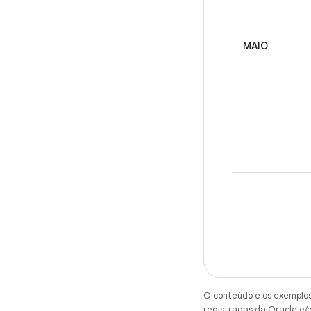
MAIO
O conteúdo e os exemplos 
registradas da Oracle e/o