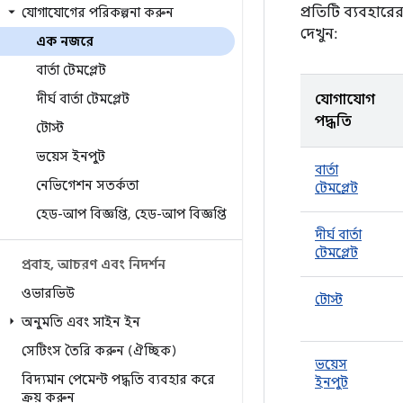
প্রতিটি ব্যবহারে
যোগাযোগের পরিকল্পনা করুন
দেখুন:
এক নজরে
বার্তা টেমপ্লেট
দীর্ঘ বার্তা টেমপ্লেট
যোগাযোগ
পদ্ধতি
টোস্ট
ভয়েস ইনপুট
বার্তা
নেভিগেশন সতর্কতা
টেমপ্লেট
হেড-আপ বিজ্ঞপ্তি
,
হেড-আপ বিজ্ঞপ্তি
দীর্ঘ বার্তা
টেমপ্লেট
প্রবাহ
,
আচরণ এবং নিদর্শন
ওভারভিউ
টোস্ট
অনুমতি এবং সাইন ইন
সেটিংস তৈরি করুন (ঐচ্ছিক)
ভয়েস
বিদ্যমান পেমেন্ট পদ্ধতি ব্যবহার করে
ইনপুট
ক্রয় করুন