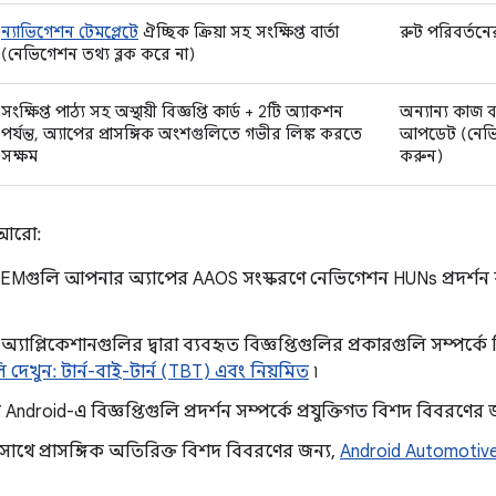
ন্যাভিগেশন টেমপ্লেটে
ঐচ্ছিক ক্রিয়া সহ সংক্ষিপ্ত বার্তা
রুট পরিবর্তনের
(নেভিগেশন তথ্য ব্লক করে না)
সংক্ষিপ্ত পাঠ্য সহ অস্থায়ী বিজ্ঞপ্তি কার্ড + 2টি অ্যাকশন
অন্যান্য কাজ ব্
পর্যন্ত, অ্যাপের প্রাসঙ্গিক অংশগুলিতে গভীর লিঙ্ক করতে
আপডেট (নেভিগ
সক্ষম
করুন)
ে আরো:
EMগুলি আপনার অ্যাপের AAOS সংস্করণে নেভিগেশন HUNs প্রদর্শন 
্যাপ্লিকেশানগুলির দ্বারা ব্যবহৃত বিজ্ঞপ্তিগুলির প্রকারগুলি সম্পর্
লি দেখুন: টার্ন-বাই-টার্ন (TBT) এবং নিয়মিত
৷
 Android-এ বিজ্ঞপ্তিগুলি প্রদর্শন সম্পর্কে প্রযুক্তিগত বিশদ বিবরণের 
াথে প্রাসঙ্গিক অতিরিক্ত বিশদ বিবরণের জন্য,
Android Automotive 