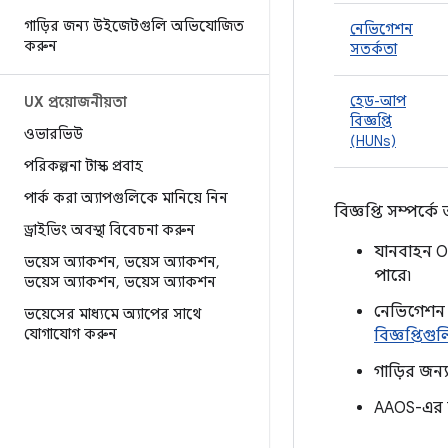
গাড়ির জন্য উইজেটগুলি অভিযোজিত
নেভিগেশন
করুন
সতর্কতা
হেড-আপ
UX প্রয়োজনীয়তা
বিজ্ঞপ্তি
ওভারভিউ
(HUNs)
পরিকল্পনা টাস্ক প্রবাহ
পার্ক করা অ্যাপগুলিকে মানিয়ে নিন
বিজ্ঞপ্তি সম্পর্ক
ড্রাইভিং অবস্থা বিবেচনা করুন
যানবাহন O
ভয়েস অ্যাকশন
,
ভয়েস অ্যাকশন
,
পারে৷
ভয়েস অ্যাকশন
,
ভয়েস অ্যাকশন
নেভিগেশন অ
ভয়েসের মাধ্যমে অ্যাপের সাথে
যোগাযোগ করুন
বিজ্ঞপ্তিগু
গাড়ির জন্য
AAOS-এর স