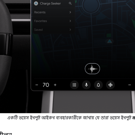
একটি ভয়েস ইনপুট আইকন ব্যবহারকারীকে জানায় যে তারা ভয়েস ইনপুট প্র