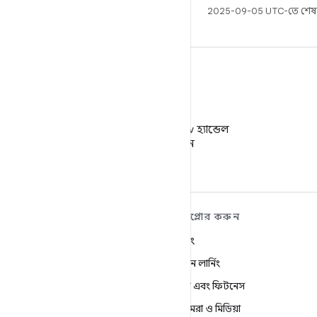
2025-09-05 UTC-তে শেষ
X
X-এ @AndroidDev হ্যান্ডেল
ফলো করুন
ANDROID সম্পর্কে আরও
এক্সপ্লোর করুন
শিখুন
গেমিং
Android
মেশিন লার্নিং
এন্টারপ্রাইজের জন্য Android
স্বাস্থ্য এবং ফিটনেস
নিরাপত্তা
ক্যামেরা ও মিডিয়া