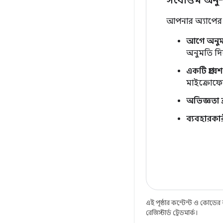
সর্বোত্তম অন
আপনার অ্যাপের 
আগে অনুম
অনুমতি দিয
একটি প্রবেশ ব
মাইক্রোফো
অভিজ্ঞতা ব্র
ব্যবহারকার
এই পৃষ্ঠার কন্টেন্ট ও কোডের
রেজিস্টার্ড ট্রেডমার্ক।