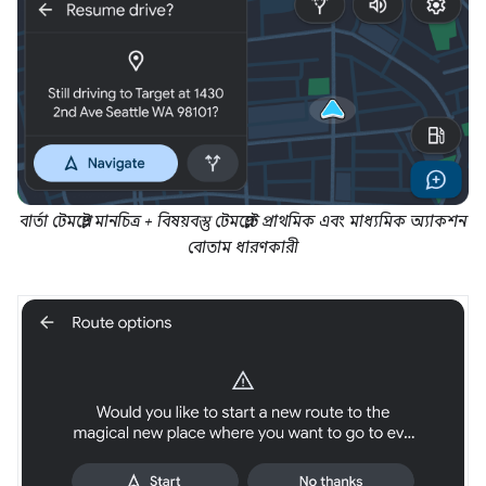
বার্তা টেমপ্লেট মানচিত্র + বিষয়বস্তু টেমপ্লেটে প্রাথমিক এবং মাধ্যমিক অ্যাকশন
বোতাম ধারণকারী