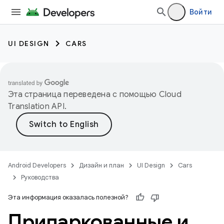
Войти
UI DESIGN
CARS
Эта страница переведена с помощью
Cloud
Translation API
.
Android Developers
Дизайн и план
UI Design
Cars
Руководства
Эта информация оказалась полезной?
Припаркованные и