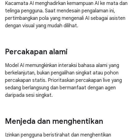
Kacamata AI menghadirkan kemampuan AI ke mata dan
telinga pengguna. Saat mendesain pengalaman ini,
pertimbangkan pola yang mengenali AI sebagai asisten
dengan visual yang mudah dilihat.
Percakapan alami
Model AI memungkinkan interaksi bahasa alami yang
berkelanjutan, bukan pengalihan singkat atau pohon
percakapan statis. Prioritaskan percakapan live yang
sedang berlangsung dan bermanfaat dengan agen
daripada sesi singkat.
Menjeda dan menghentikan
Izinkan pengguna beristirahat dan menghentikan