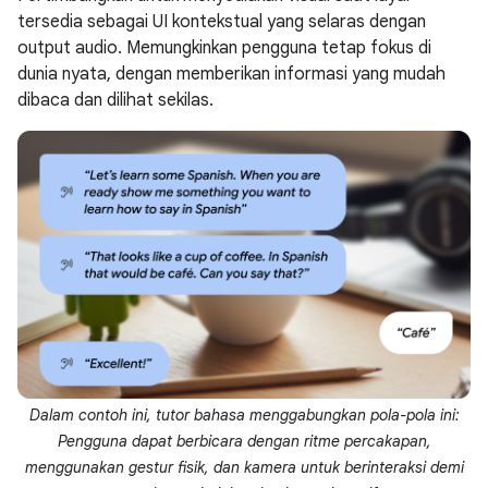
tersedia sebagai UI kontekstual yang selaras dengan
output audio. Memungkinkan pengguna tetap fokus di
dunia nyata, dengan memberikan informasi yang mudah
dibaca dan dilihat sekilas.
Dalam contoh ini, tutor bahasa menggabungkan pola-pola ini:
Pengguna dapat berbicara dengan ritme percakapan,
menggunakan gestur fisik, dan kamera untuk berinteraksi demi