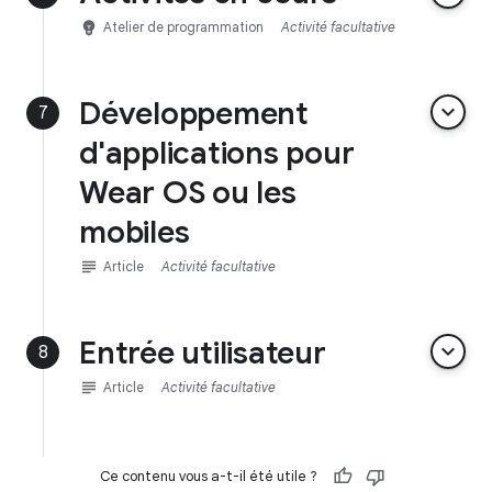
emoji_objects
Atelier de programmation
Activité facultative
Développement
keyboard_arrow_down
7
d'applications pour
Wear OS ou les
mobiles
subject
Article
Activité facultative
Entrée utilisateur
keyboard_arrow_down
8
subject
Article
Activité facultative
Ce contenu vous a-t-il été utile ?