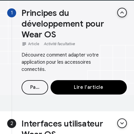
Principes du
keyboard_arrow_up
1
développement pour
Wear OS
subject
Article
Activité facultative
Découvrez comment adapter votre
application pour les accessoires
connectés.
Passer
Lire l'article
Interfaces utilisateur
keyboard_arrow_down
2