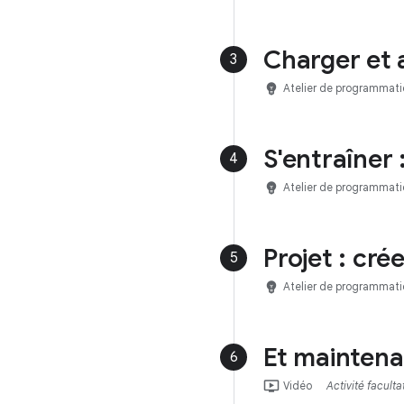
Charger et 
3
emoji_objects
Atelier de programmati
S'entraîner 
4
emoji_objects
Atelier de programmati
Projet : cré
5
emoji_objects
Atelier de programmati
Et maintena
6
ondemand_video
Vidéo
Activité faculta