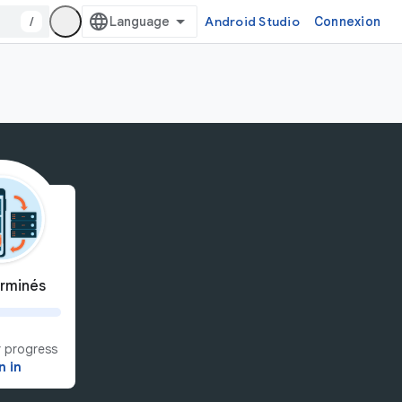
/
Android Studio
Connexion
rminés
 progress
n in