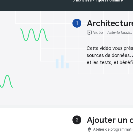
6 activités
•
1 questionnaire
Architectur
1
ondemand_video
Vidéo
Activité faculta
Cette vidéo vous pré
sources de données. A
et les tests, et béné
Ajouter un 
2
emoji_objects
Atelier de programmati