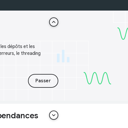
keyboard_arrow_up
les dépôts et les
rreurs, le threading
Passer
épendances
keyboard_arrow_down