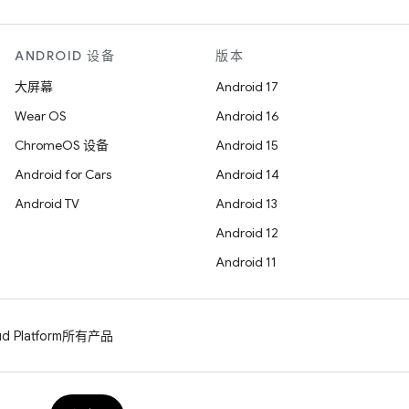
ANDROID 设备
版本
大屏幕
Android 17
Wear OS
Android 16
ChromeOS 设备
Android 15
Android for Cars
Android 14
Android TV
Android 13
Android 12
Android 11
d Platform
所有产品