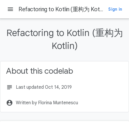
menu
Refactoring to Kotlin (重构为 Kotlin)
Sign in
Refactoring to Kotlin (重构为
Kotlin)
About this codelab
subject
Last updated Oct 14, 2019
account_circle
Written by Florina Muntenescu