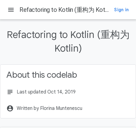
menu
Refactoring to Kotlin (重构为 Kotlin)
Sign in
Refactoring to Kotlin (重构为
Kotlin)
About this codelab
subject
Last updated Oct 14, 2019
account_circle
Written by Florina Muntenescu