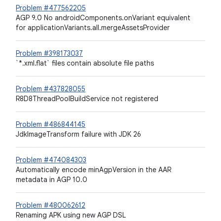
Problem #477562205
AGP 9.0 No androidComponents.onVariant equivalent
for applicationVariants.all.mergeAssetsProvider
Problem #398173037
`*.xml.flat` files contain absolute file paths
Problem #437828055
R8D8ThreadPoolBuildService not registered
Problem #486844145
JdkImageTransform failure with JDK 26
Problem #474084303
Automatically encode minAgpVersion in the AAR
metadata in AGP 10.0
Problem #480062612
Renaming APK using new AGP DSL