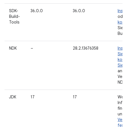
SDK-
36.0.0
36.0.0
Insta
Build-
oder
Tools
konf
Sie 
Build
NDK
–
28.2.13676358
Insta
Sie
o
konf
Sie
e
ande
Vers
NDK.
JDK
17
17
Weit
Info
finde
unte
Vers
fest