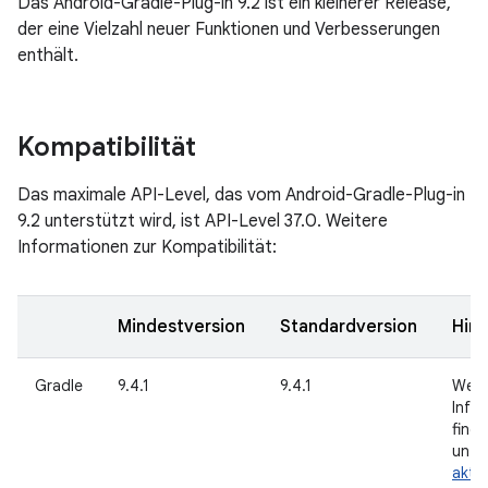
Das Android-Gradle-Plug-in 9.2 ist ein kleinerer Release,
der eine Vielzahl neuer Funktionen und Verbesserungen
enthält.
Kompatibilität
Das maximale API-Level, das vom Android-Gradle-Plug-in
9.2 unterstützt wird, ist API-Level 37.0. Weitere
Informationen zur Kompatibilität:
Mindestversion
Standardversion
Hin
Gradle
9.4.1
9.4.1
Weit
Info
finde
unte
aktua